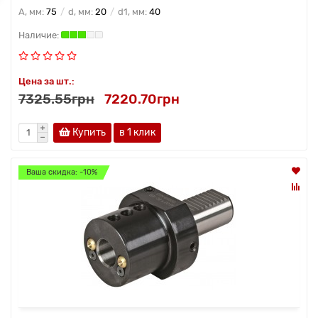
A, мм:
75
d, мм:
20
d1, мм:
40
Цена за шт.:
7325.55грн
7220.70грн
Купить
в 1 клик
Ваша скидка: -10%