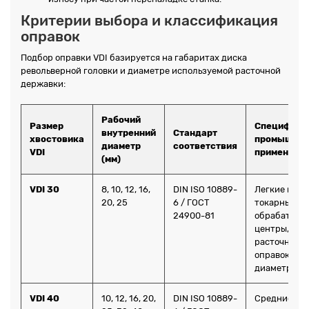
Критерии выбора и классификация
оправок
Подбор оправки VDI базируется на габаритах диска
револьверной головки и диаметре используемой расточной
державки:
Рабочий
Размер
Специфика
внутренний
Стандарт
хвостовика
промышлен
диаметр
соответствия
VDI
применени
(мм)
VDI 30
8, 10, 12, 16,
DIN ISO 10889-
Легкие и ср
20, 25
6 / ГОСТ
токарные
24900-81
обрабатыв
центры, за
расточных
оправок ма
диаметров.
VDI 40
10, 12, 16, 20,
DIN ISO 10889-
Средние и