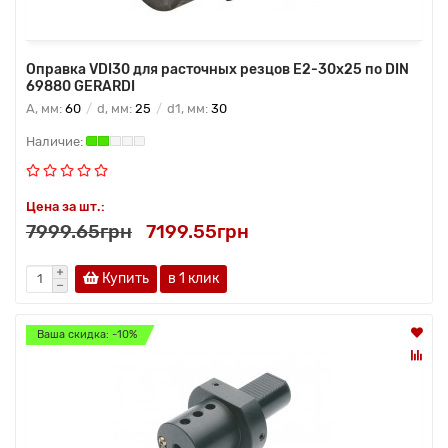
Оправка VDI30 для расточных резцов Е2-30х25 по DIN
69880 GERARDI
A, мм:
60
d, мм:
25
d1, мм:
30
Цена за шт.:
7999.65грн
7199.55грн
Купить
в 1 клик
Ваша скидка: -10%