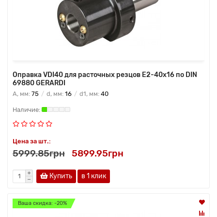
Оправка VDI40 для расточных резцов E2-40х16 по DIN
69880 GERARDI
A, мм:
75
d, мм:
16
d1, мм:
40
Цена за шт.:
5999.85грн
5899.95грн
Купить
в 1 клик
Ваша скидка: -20%