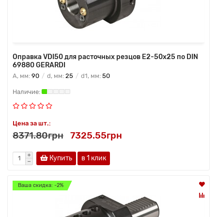
Оправка VDI50 для расточных резцов E2-50х25 по DIN
69880 GERARDI
A, мм:
90
d, мм:
25
d1, мм:
50
Цена за шт.:
8371.80грн
7325.55грн
Купить
в 1 клик
Ваша скидка: -2%