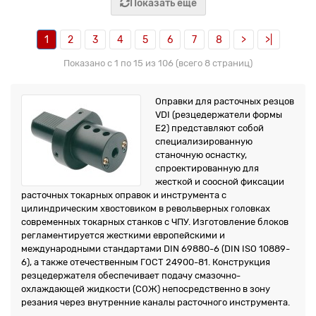
Показать еще
1
2
3
4
5
6
7
8
>
>|
Показано с 1 по 15 из 106 (всего 8 страниц)
Оправки для расточных резцов
VDI (резцедержатели формы
E2) представляют собой
специализированную
станочную оснастку,
спроектированную для
жесткой и соосной фиксации
расточных токарных оправок и инструмента с
цилиндрическим хвостовиком в револьверных головках
современных токарных станков с ЧПУ. Изготовление блоков
регламентируется жесткими европейскими и
международными стандартами DIN 69880-6 (DIN ISO 10889-
6), а также отечественным ГОСТ 24900-81. Конструкция
резцедержателя обеспечивает подачу смазочно-
охлаждающей жидкости (СОЖ) непосредственно в зону
резания через внутренние каналы расточного инструмента.