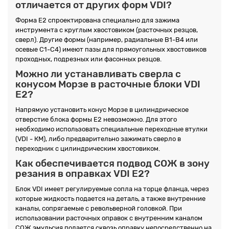
отличается от других форм VDI?
Форма E2 спроектирована специально для зажима
инструмента с круглым хвостовиком (расточных резцов,
сверл). Другие формы (например, радиальные B1-B4 или
осевые C1-C4) имеют пазы для прямоугольных хвостовиков
проходных, подрезных или фасонных резцов.
Можно ли устанавливать сверла с
конусом Морзе в расточные блоки VDI
E2?
Напрямую установить конус Морзе в цилиндрическое
отверстие блока формы E2 невозможно. Для этого
необходимо использовать специальные переходные втулки
(VDI - КМ), либо предварительно зажимать сверло в
переходник с цилиндрическим хвостовиком.
Как обеспечивается подвод СОЖ в зону
резания в оправках VDI E2?
Блок VDI имеет регулируемые сопла на торце фланца, через
которые жидкость подается на деталь, а также внутренние
каналы, сопрягаемые с револьверной головкой. При
использовании расточных оправок с внутренним каналом
СОЖ эмульсия подается сквозь оправку непосредственно на