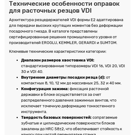
Технические особенности оправок
для расточных резцов VDI
Архитектура резцедержателей VDI формы E2 адаптирована
для передачи высоких крутящих моментов без деформации
посадочного гнезда. В каталоге представлены
сертифицированные решения промышленного уровня от
производителей EROGLU, KEMMLER, GERARDI и SUMTOM.
Ключевые технические характеристики категории:
Диапазон размеров хвостовика VDI:
стандартизированные типоразмеры VDI 16, VDI 20, VDI
30 и VDI 40.
Внутренние диаметры посадки резца (d):
от
компактных 8, 10, 12 мм до массивных 25, 32 и 40 мм.
Конфигурация зажима:
фиксация расточной
державки в блоке осуществляется за счет
распределенного давления зажимных винтов, что
исключает точечную деформацию тонкостенного
инструмента.
Твердость базовых поверхностей:
сопрягаемые
зубчатые и цилиндрические поверхности блоков
закалены до HRC 58±2, что обеспечивает стойкость к
износу при частой переналадке станка.