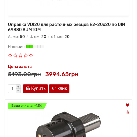
Оправка VDI20 для расточных резцов Е2-20х20 по DIN
69880 SUMTOM
A, мм:
50
d, мм:
20
d1, мм:
20
Цена за шт.:
5193.00грн
3994.65грн
Купить
в 1 клик
Ваша скидка: -12%