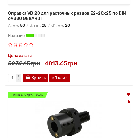
Оправка VDI20 для расточных резцов Е2-20х25 по DIN
69880 GERARDI
A, мм:
50
d, мм:
25
d1, мм:
20
Цена за шт.:
5232.15грн
4813.65грн
Купить
в 1 клик
Ваша скидка: -23%