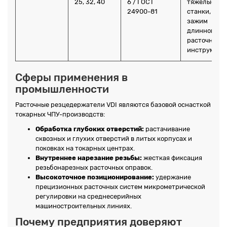
25, 32, 40
6 / ГОСТ
тяжелые ЧП
24900-81
станки, сил
зажим
длинномерн
расточного
инструмента
Сферы применения в
промышленности
Расточные резцедержатели VDI являются базовой оснасткой
токарных ЧПУ-производств:
Обработка глубоких отверстий:
растачивание
сквозных и глухих отверстий в литых корпусах и
поковках на токарных центрах.
Внутреннее нарезание резьбы:
жесткая фиксация
резьбонарезных расточных оправок.
Высокоточное позиционирование:
удержание
прецизионных расточных систем микрометрической
регулировки на среднесерийных
машиностроительных линиях.
Почему предприятия доверяют