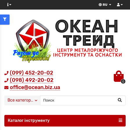
RU
(099) 452-20-02
(098) 492-20-02
0
office@ocean.biz.ua
Все категории
Каталог інструменту