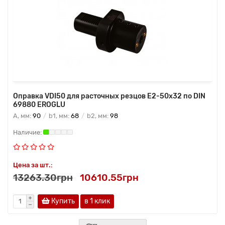
Оправка VDI50 для расточных резцов E2-50х32 по DIN
69880 EROGLU
A, мм:
90
b1, мм:
68
b2, мм:
98
Цена за шт.:
13263.30грн
10610.55грн
Купить
в 1 клик