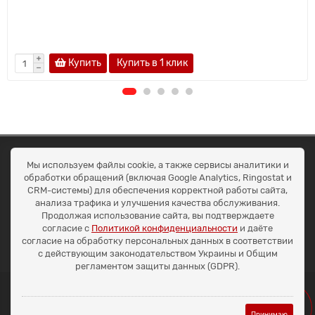
Купить
Купить в 1 клик
ОКЕАН ТРЕЙД
Мы используем файлы cookie, а также сервисы аналитики и
Договір публичної оферти
обработки обращений (включая Google Analytics, Ringostat и
Доставка та оплата
CRM-системы) для обеспечения корректной работы сайта,
Наші контакти
анализа трафика и улучшения качества обслуживания.
Умови повернення
Продолжая использование сайта, вы подтверждаете
+38 (099) 452-20-02
согласие с
Политикой конфиденциальности
и даёте
+38 (098) 492-20-02
согласие на обработку персональных данных в соответствии
office@ocean.biz.ua
с действующим законодательством Украины и Общим
регламентом защиты данных (GDPR).
Принимаю