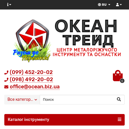
RU
(099) 452-20-02
(098) 492-20-02
0
office@ocean.biz.ua
Все категории
Каталог інструменту