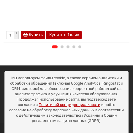
Купить
Купить в 1 клик
ОКЕАН ТРЕЙД
Мы используем файлы cookie, а также сервисы аналитики и
Договір публичної оферти
обработки обращений (включая Google Analytics, Ringostat и
Доставка та оплата
CRM-системы) для обеспечения корректной работы сайта,
Наші контакти
анализа трафика и улучшения качества обслуживания.
Умови повернення
Продолжая использование сайта, вы подтверждаете
+38 (099) 452-20-02
согласие с
Политикой конфиденциальности
и даёте
+38 (098) 492-20-02
согласие на обработку персональных данных в соответствии
office@ocean.biz.ua
с действующим законодательством Украины и Общим
регламентом защиты данных (GDPR).