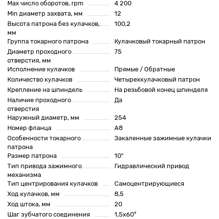
Max число оборотов, rpm
4 200
Min диаметр захвата, мм
12
Высота патрона без кулачков,
100,2
мм
Группа токарного патрона
Кулачковый токарный патрон
Диаметр проходного
75
отверстия, мм
Исполнение кулачков
Прямые / Обратные
Количество кулачков
Четырехкулачковый патрон
Крепление на шпиндель
На резьбовой конец шпинделя
Наличие проходного
Да
отверстия
Наружный диаметр, мм
254
Номер фланца
A8
Особенности токарного
Закаленные зажимные кулачки
патрона
Размер патрона
10"
Тип привода зажимного
Гидравлический привод
механизма
Тип центрирования кулачков
Самоцентрирующиеся
Ход кулачков, мм
8,5
Ход штока, мм
20
Шаг зубчатого соединения
1,5x60°