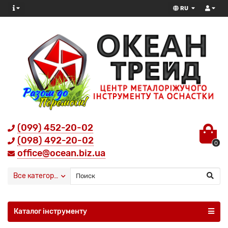
RU
(099) 452-20-02
(098) 492-20-02
0
office@ocean.biz.ua
Все категории
Каталог інструменту