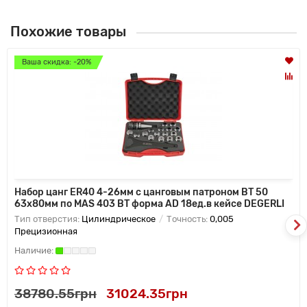
Похожие товары
Ваша скидка: -20%
Набор цанг ER40 4-26мм с цанговым патроном BT 50
63x80мм по MAS 403 BT форма AD 18ед.в кейсе DEGERLI
Тип отверстия:
Цилиндрическое
Точность:
0,005
Прецизионная
38780.55грн
31024.35грн