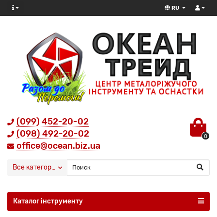
RU
(099) 452-20-02
(098) 492-20-02
0
office@ocean.biz.ua
Все категории
Каталог інструменту