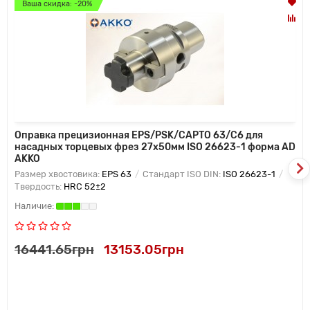
Ваша скидка: -20%
Оправка прецизионная EPS/PSK/CAPTO 63/C6 для
насадных торцевых фрез 27x50мм ISO 26623-1 форма AD
AKKO
Размер хвостовика:
EPS 63
Стандарт ISO DIN:
ISO 26623-1
Твердость:
HRC 52±2
16441.65грн
13153.05грн