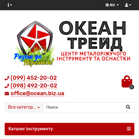
RU
(099) 452-20-02
(098) 492-20-02
0
office@ocean.biz.ua
Все категории
Каталог інструменту