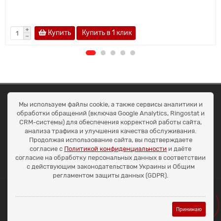
Купить
Купить в 1 клик
ОКЕАН ТРЕЙД
Мы используем файлы cookie, а также сервисы аналитики и
Договір публичної оферти
обработки обращений (включая Google Analytics, Ringostat и
Доставка та оплата
CRM-системы) для обеспечения корректной работы сайта,
Наші контакти
анализа трафика и улучшения качества обслуживания.
Умови повернення
Продолжая использование сайта, вы подтверждаете
+38 (099) 452-20-02
согласие с
Политикой конфиденциальности
и даёте
+38 (098) 492-20-02
согласие на обработку персональных данных в соответствии
office@ocean.biz.ua
с действующим законодательством Украины и Общим
регламентом защиты данных (GDPR).
Принимаю