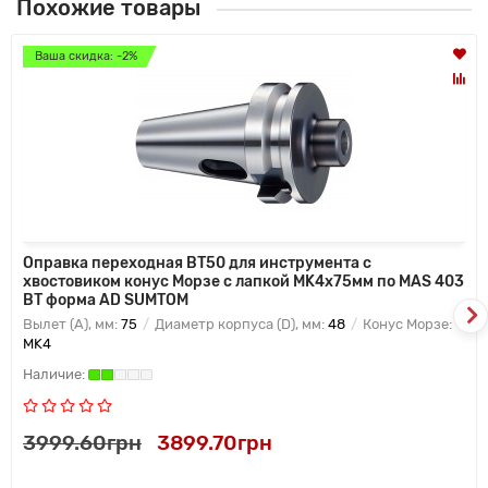
Похожие товары
Ваша скидка: -2%
Оправка переходная BT50 для инструмента с
хвостовиком конус Морзе с лапкой MK4х75мм по MAS 403
BT форма AD SUMTOM
Вылет (A), мм:
75
Диаметр корпуса (D), мм:
48
Конус Морзе:
MK4
3999.60грн
3899.70грн