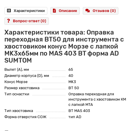
Характеристики
Описание
Отзывов (0)
Вопрос-ответ
(0)
Характеристики товара: Оправка
переходная BT50 для инструмента с
хвостовиком конус Морзе с лапкой
MK3x65мм по MAS 403 BT форма AD
SUMTOM
Вылет (A), мм
65
Диаметр корпуса (D), мм
40
Конус Морзе
MK3
Размер хвостовика
BT 50
Тип оснастки
Оправка переходная для
инструмента с хвостовиком КМ
с лапкой MTA
Тип хвостовика
BT MAS 403
Форма отверстия СОЖ
тип AD