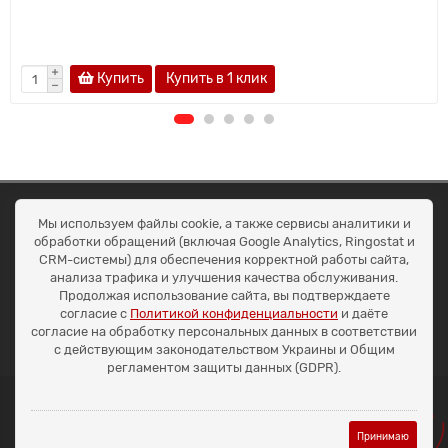
Купить
Купить в 1 клик
ОКЕАН ТРЕЙД
Мы используем файлы cookie, а также сервисы аналитики и
Договір публичної оферти
обработки обращений (включая Google Analytics, Ringostat и
Доставка та оплата
CRM-системы) для обеспечения корректной работы сайта,
Наші контакти
анализа трафика и улучшения качества обслуживания.
Умови повернення
Продолжая использование сайта, вы подтверждаете
+38 (099) 452-20-02
согласие с
Политикой конфиденциальности
и даёте
+38 (098) 492-20-02
согласие на обработку персональных данных в соответствии
office@ocean.biz.ua
с действующим законодательством Украины и Общим
регламентом защиты данных (GDPR).
Принимаю