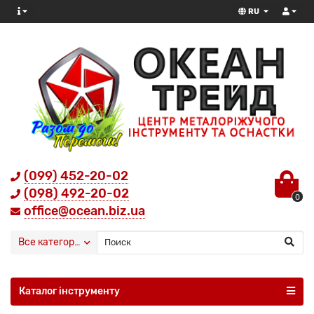
RU
(099) 452-20-02
(098) 492-20-02
0
office@ocean.biz.ua
Все категории
Каталог інструменту