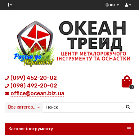
RU
(099) 452-20-02
(098) 492-20-02
0
office@ocean.biz.ua
Все категории
Каталог інструменту