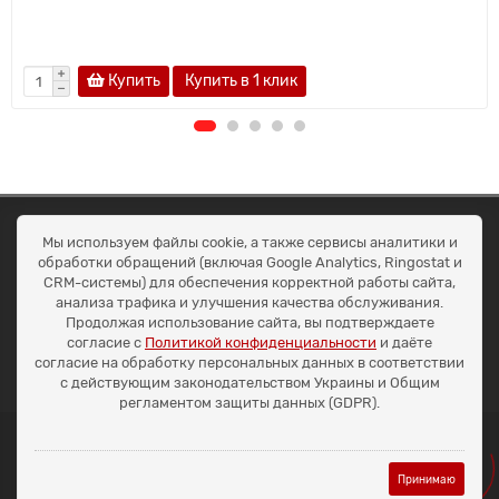
Купить
Купить в 1 клик
ОКЕАН ТРЕЙД
Мы используем файлы cookie, а также сервисы аналитики и
Договір публичної оферти
обработки обращений (включая Google Analytics, Ringostat и
Доставка та оплата
CRM-системы) для обеспечения корректной работы сайта,
Наші контакти
анализа трафика и улучшения качества обслуживания.
Умови повернення
Продолжая использование сайта, вы подтверждаете
+38 (099) 452-20-02
согласие с
Политикой конфиденциальности
и даёте
+38 (098) 492-20-02
согласие на обработку персональных данных в соответствии
office@ocean.biz.ua
с действующим законодательством Украины и Общим
регламентом защиты данных (GDPR).
Принимаю