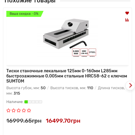
Похожие товары
Ваша скидка: -3%
Тиски станочные лекальные 125мм 0-160мм L285мм
быстрозажимные 0.005мм стальные HRC58-62 с ключом
SUMTOM
Высота губок, мм:
50
Высота тисков, мм:
110
Длина тисков,
мм:
315
16999.65грн
16499.70грн