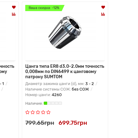
Ваша скидка: -12%
Ваша скидка
очность
Цанга типа ER8 d3.0-2.0мм точность
Цанга типа
ому
0,008мм по DIN6499 к цанговому
0,008мм п
патрону SUMTOM
патрону 
- 1
Диаметр зажима цанги (d), мм:
3 - 2
Диаметр заж
Наличие системы СОЖ:
без СОЖ
Наличие си
Номер цанги:
4260
Номер цанг
799.65грн
699.75грн
799.65г