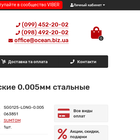
тупайте в сообщество VIBER
Личный кабинет
(099) 452-20-02
(098) 492-20-02
0
office@ocean.biz.ua
Доставка та оплата
Контакти
ские 0.005мм стальные
SGG125-LONG-0.005
Все виды
063851
оплат
SUMTOM
1шт.
Акции, скидки,
подарки