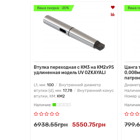
Ваша скидка: -20%
Ваша с
Втулка переходная с КМ3 на КМ2х95
Цанга 
удлиненная модель UV OZKAYALI
0,008м
патро
L1, мм:
100
Внутренний диаметр
Диаметр
втулки (d), мм:
17,78
Внутренний конус
Наличи
втулки, КМ:
КМ2
Номер 
6938.55грн
5550.75грн
799.