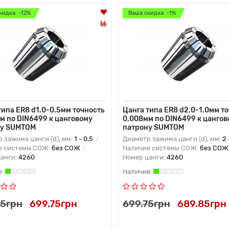
кидка: -12%
Ваша скидка: -1%
типа ER8 d1.0-0.5мм точность
Цанга типа ER8 d2.0-1.0мм т
м по DIN6499 к цанговому
0,008мм по DIN6499 к цангов
ну SUMTOM
патрону SUMTOM
 зажима цанги (d), мм:
1 - 0,5
Диаметр зажима цанги (d), мм:
2 
е системы СОЖ:
без СОЖ
Наличие системы СОЖ:
без СОЖ
цанги:
4260
Номер цанги:
4260
65грн
699.75грн
699.75грн
689.85грн