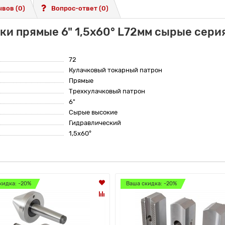
вов (0)
Вопрос-ответ
(0)
ки прямые 6" 1,5x60° L72мм сырые серия
72
Кулачковый токарный патрон
Прямые
Трехкулачковый патрон
6"
Сырые высокие
Гидравлический
1,5x60°
кидка: -20%
Ваша скидка: -20%