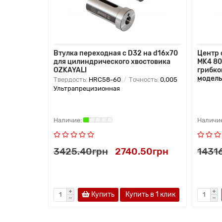
Втулка переходная с D32 на d16х70
Центр
для цилиндрического хвостовика
MK4 80
OZKAYALI
грибко
модель
Твердость:
HRC58-60
Точность:
0,005
..
Ультрапрецизионная
3425.40грн
2740.50грн
1431
Купить
Купить в 1 клик