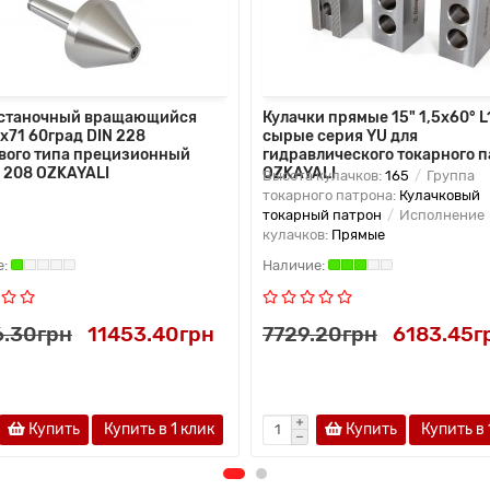
 станочный вращающийся
Кулачки прямые 15" 1,5x60° 
x71 60град DIN 228
сырые серия YU для
вого типа прецизионный
гидравлического токарного 
 208 OZKAYALI
OZKAYALI
Высота кулачков:
165
Группа
токарного патрона:
Кулачковый
токарный патрон
Исполнение
кулачков:
Прямые
6.30грн
11453.40грн
7729.20грн
6183.45г
Купить
Купить в 1 клик
Купить
Купить в 