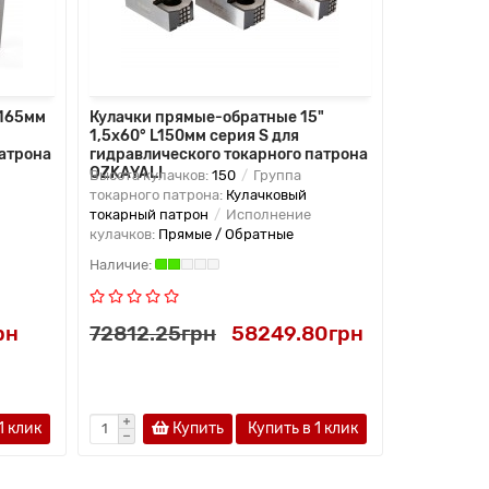
L165мм
Кулачки прямые-обратные 15"
Втулка пе
1,5x60° L150мм серия S для
для цилин
патрона
гидравлического токарного патрона
OZKAYALI
OZKAYALI
Высота кулачков:
150
Группа
Твердость:
токарного патрона:
Кулачковый
Ультрапрец
токарный патрон
Исполнение
кулачков:
Прямые / Обратные
рн
72812.25грн
58249.80грн
3425.4
1 клик
Купить
Купить в 1 клик