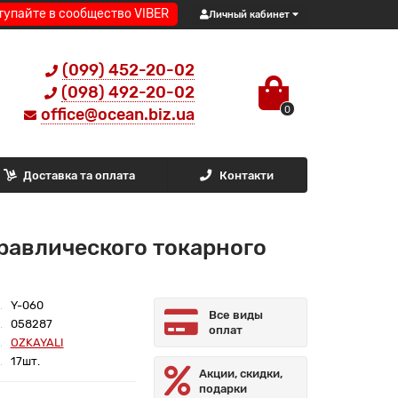
тупайте в сообщество VIBER
Личный кабинет
(099) 452-20-02
(098) 492-20-02
0
office@ocean.biz.ua
Доставка та оплата
Контакти
дравлического токарного
Y-060
Все виды
058287
оплат
OZKAYALI
17шт.
Акции, скидки,
подарки