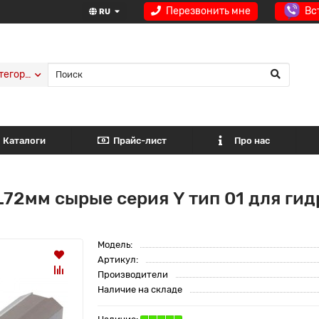
Перезвонить мне
Вс
RU
тегории
Каталоги
Прайс-лист
Про нас
 L72мм сырые серия Y тип 01 для ги
Модель:
Артикул:
Производители
Наличие на складе