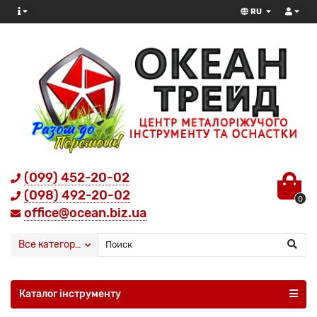
RU
(099) 452-20-02
(098) 492-20-02
0
office@ocean.biz.ua
Все категории
Каталог інструменту