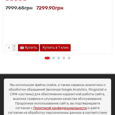
7999.65грн
7299.90грн
Купить
Купить в 1 клик
ОКЕАН ТРЕЙД
Мы используем файлы cookie, а также сервисы аналитики и
Договір публичної оферти
обработки обращений (включая Google Analytics, Ringostat и
Доставка та оплата
CRM-системы) для обеспечения корректной работы сайта,
Наші контакти
анализа трафика и улучшения качества обслуживания.
Умови повернення
Продолжая использование сайта, вы подтверждаете
+38 (099) 452-20-02
согласие с
Политикой конфиденциальности
и даёте
+38 (098) 492-20-02
согласие на обработку персональных данных в соответствии