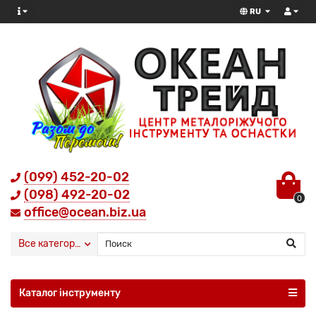
RU
(099) 452-20-02
(098) 492-20-02
0
office@ocean.biz.ua
Все категории
Каталог інструменту