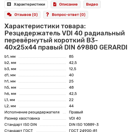
Характеристики
Описание
Видео
Отзывов (0)
Вопрос-ответ
(0)
Характеристики товара:
Резцедержатель VDI 40 радиальный
перевёрнутый короткий B3-
40х25х44 правый DIN 69880 GERARDI
b1, мм
85
b2, мм
42,5
b3, мм
12,5
d1, мм
40
h1, мм
25
h5, мм
48
h6, мм
42,5
L1, мм
22
L2, мм
44
Исполнение резцедержателя
Правый
Размер хвостовика
VDI 40
Стандарт ISO DIN
DIN ISO 10889-3
Стандарт ГОСТ
ГОСТ 24900-81