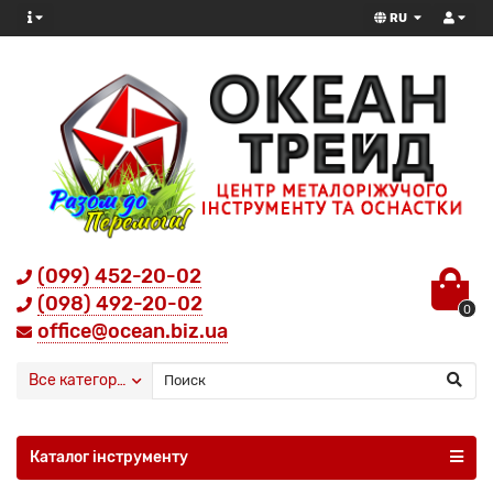
RU
(099) 452-20-02
(098) 492-20-02
0
office@ocean.biz.ua
Все категории
Каталог інструменту