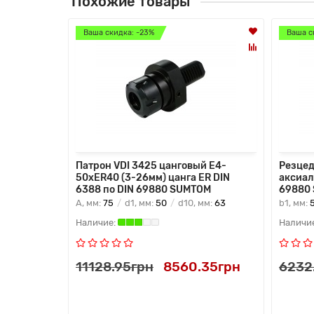
Похожие товары
Ваша скидка: -23%
Ваша с
Патрон VDI 3425 цанговый E4-
Резцед
50xER40 (3-26мм) цанга ER DIN
аксиал
6388 по DIN 69880 SUMTOM
69880
A, мм:
75
d1, мм:
50
d10, мм:
63
b1, мм:
11128.95грн
8560.35грн
6232