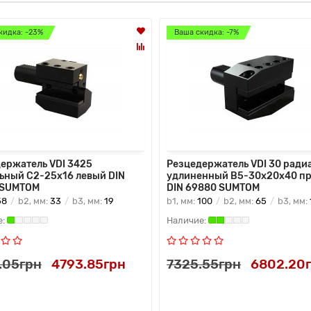
кидка: -23%
Ваша скидка: -7%
ержатель VDI 3425
Резцедержатель VDI 30 ради
ьный C2-25х16 левый DIN
удлиненный B5-30х20х40 п
 SUMTOM
DIN 69880 SUMTOM
58
b2, мм:
33
b3, мм:
19
b1, мм:
100
b2, мм:
65
b3, мм:
.05грн
4793.85грн
7325.55грн
6802.20