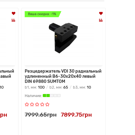
Ваша скидка: -1%
Ваша скидк
альный
Резцедержатель VDI 30 радиальный
Резцедерж
равый
удлиненный B6-30х20х40 левый
универсал
DIN 69880 SUMTOM
69880 SU
10
b1, мм:
100
b2, мм:
65
b3, мм:
10
b1, мм:
35
грн
7999.65грн
7899.75грн
9999.90