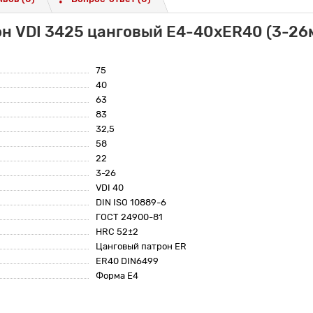
н VDI 3425 цанговый E4-40xER40 (3-26мм
75
40
63
83
32,5
58
22
3-26
VDI 40
DIN ISO 10889-6
ГОСТ 24900-81
HRC 52±2
Цанговый патрон ER
ER40 DIN6499
Форма E4