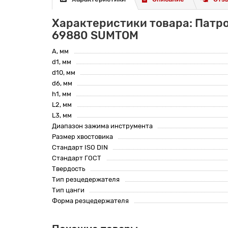
Характеристики товара: Патро
69880 SUMTOM
A, мм
d1, мм
d10, мм
d6, мм
h1, мм
L2, мм
L3, мм
Диапазон зажима инструмента
Размер хвостовика
Стандарт ISO DIN
Стандарт ГОСТ
Твердость
Тип резцедержателя
Тип цанги
Форма резцедержателя