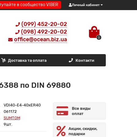
тупайте в сообщество VIBER
Личный кабинет
(099) 452-20-02
(098) 492-20-02
0
office@ocean.biz.ua
Доставка та оплата
Контакти
6388 по DIN 69880
VDI40-E4-40xER40
Все виды
061172
оплат
SUMTOM
9шт.
Акции, скидки,
подарки