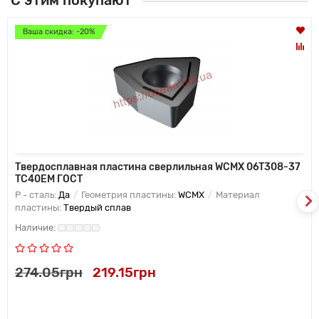
С этим покупают
Ваша скидка: -20%
Твердосплавная пластина сверлильная WCMX 06T308-37
TC40EM ГОСТ
P - сталь:
Да
Геометрия пластины:
WCMX
Материал
пластины:
Твердый сплав
274.05грн
219.15грн