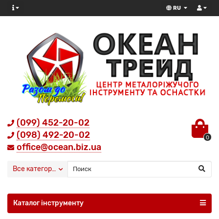
RU
(099) 452-20-02
(098) 492-20-02
0
office@ocean.biz.ua
Все категории
Каталог інструменту