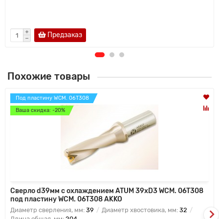
Предзаказ
Похожие товары
Под пластину WCM. 06T308
Ваша скидка: -20%
Сверло d39мм с охлаждением ATUM 39xD3 WCM. 06T308
под пластину WCM. 06T308 AKKO
Диаметр сверления, мм:
39
Диаметр хвостовика, мм:
32
Длина общая, мм:
204