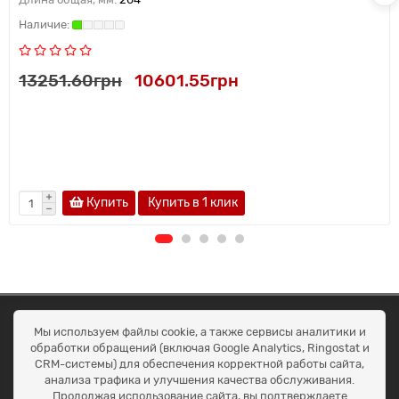
13251.60грн
10601.55грн
Купить
Купить в 1 клик
ОКЕАН ТРЕЙД
Мы используем файлы cookie, а также сервисы аналитики и
Договір публичної оферти
обработки обращений (включая Google Analytics, Ringostat и
Доставка та оплата
CRM-системы) для обеспечения корректной работы сайта,
Наші контакти
анализа трафика и улучшения качества обслуживания.
Умови повернення
Продолжая использование сайта, вы подтверждаете