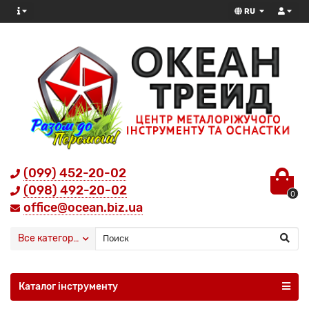
RU
(099) 452-20-02
(098) 492-20-02
0
office@ocean.biz.ua
Все категории
Каталог інструменту