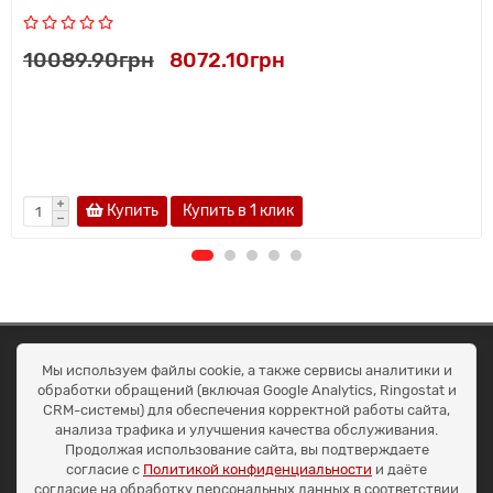
10089.90грн
8072.10грн
Купить
Купить в 1 клик
ОКЕАН ТРЕЙД
Мы используем файлы cookie, а также сервисы аналитики и
Договір публичної оферти
обработки обращений (включая Google Analytics, Ringostat и
Доставка та оплата
CRM-системы) для обеспечения корректной работы сайта,
Наші контакти
анализа трафика и улучшения качества обслуживания.
Умови повернення
Продолжая использование сайта, вы подтверждаете
+38 (099) 452-20-02
согласие с
Политикой конфиденциальности
и даёте
+38 (098) 492-20-02
согласие на обработку персональных данных в соответствии