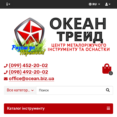
RU
(099) 452-20-02
(098) 492-20-02
0
office@ocean.biz.ua
Все категории
Каталог інструменту