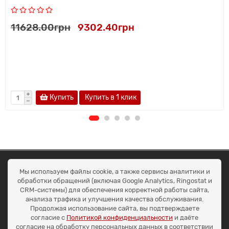
11628.00грн
9302.40грн
Купить
Купить в 1 клик
ОКЕАН ТРЕЙД
Мы используем файлы cookie, а также сервисы аналитики и
Договір публичної оферти
обработки обращений (включая Google Analytics, Ringostat и
Доставка та оплата
CRM-системы) для обеспечения корректной работы сайта,
Наші контакти
анализа трафика и улучшения качества обслуживания.
Умови повернення
Продолжая использование сайта, вы подтверждаете
+38 (099) 452-20-02
согласие с
Политикой конфиденциальности
и даёте
+38 (098) 492-20-02
согласие на обработку персональных данных в соответствии