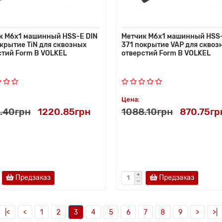
к M6x1 машинный HSS-E DIN
Метчик M6x1 машинный HSS-
окрытие TiN для сквозных
371 покрытие VAP для сквоз
стий Form B VOLKEL
отверстий Form B VOLKEL
Цена:
.40грн
1220.85грн
1088.10грн
870.75гр
Предзаказ
Предзаказ
|<
<
1
2
3
4
5
6
7
8
9
>
>|