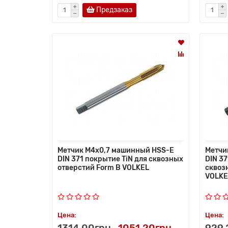
Предзаказ
Метчик M4x0,7 машинный HSS-E
Метчи
DIN 371 покрытие TiN для сквозных
DIN 3
отверстий Form B VOLKEL
сквоз
VOLKE
Цена:
Цена:
1314.00грн
1051.20грн
929.