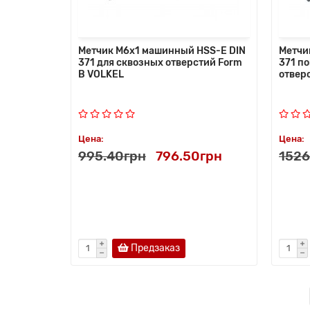
Метчик M6x1 машинный HSS-E DIN
Метчи
371 для сквозных отверстий Form
371 п
B VOLKEL
отвер
Цена:
Цена:
995.40грн
796.50грн
1526
Предзаказ