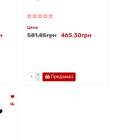
Цена:
н
581.85грн
465.30грн
Предзаказ