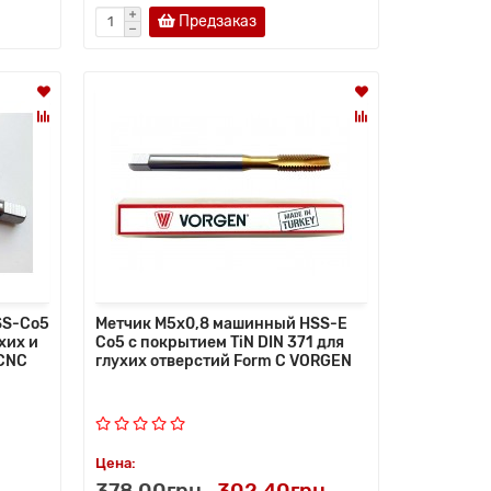
Предзаказ
SS-Co5
Метчик M5x0,8 машинный HSS-E
хих и
Co5 с покрытием TiN DIN 371 для
 CNC
глухих отверстий Form C VORGEN
Цена:
378.00грн
302.40грн