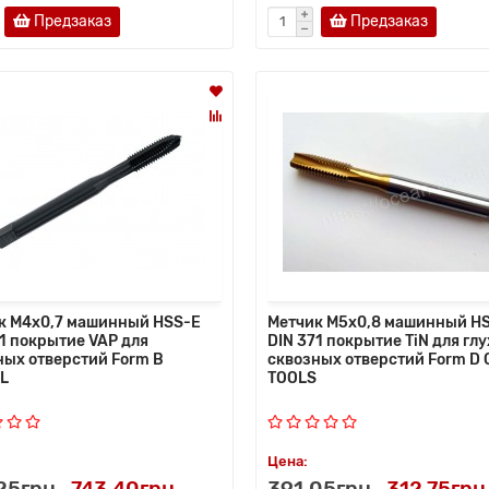
Предзаказ
Предзаказ
к M4x0,7 машинный HSS-E
Метчик M5x0,8 машинный H
71 покрытие VAP для
DIN 371 покрытие TiN для глу
ных отверстий Form B
сквозных отверстий Form D
L
TOOLS
Цена:
25грн
743.40грн
391.05грн
312.75грн