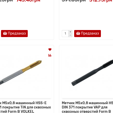
Предзаказ
Предзаказ
к M5x0,8 машинный HSS-E
Метчик M5x0,8 машинный H
1 покрытие TiN для сквозных
DIN 371 покрытие VAP для
стий Form B VOLKEL
сквозных отверстий Form B