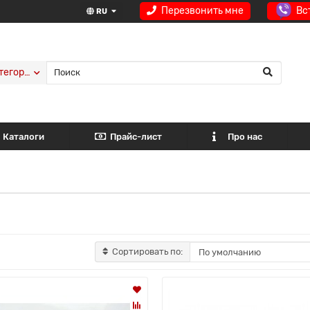
Перезвонить мне
Вс
RU
тегории
Каталоги
Прайс-лист
Про нас
Сортировать по: