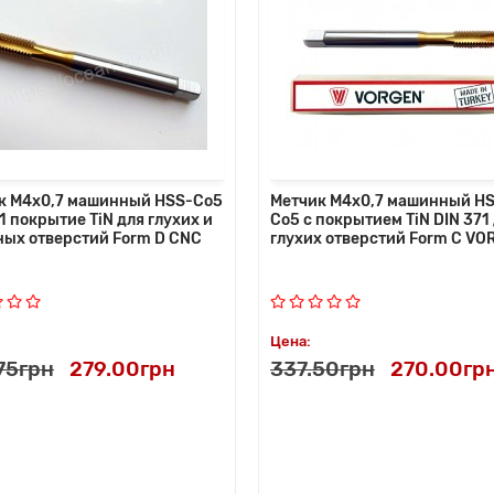
к M4x0,7 машинный HSS-Co5
Метчик M4x0,7 машинный H
1 покрытие TiN для глухих и
Co5 с покрытием TiN DIN 371
ных отверстий Form D CNC
глухих отверстий Form C VO
Цена:
75грн
279.00грн
337.50грн
270.00гр