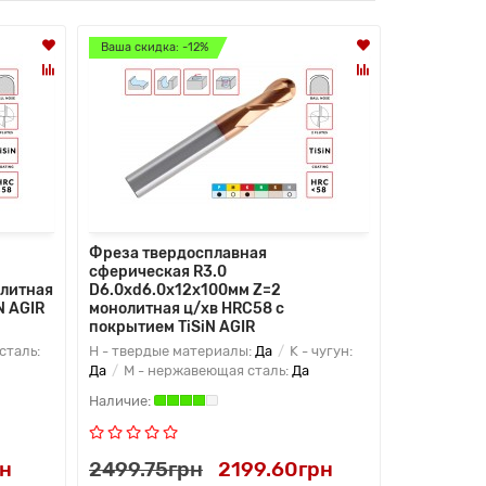
Ваша скидка: -12%
Ваша скидк
Фреза твердосплавная
Фреза тве
сферическая R3.0
сферическ
олитная
D6.0xd6.0х12х100мм Z=2
D6.0xd6.0
N AGIR
монолитная ц/хв HRC58 с
монолитна
покрытием TiSiN AGIR
покрытием
сталь:
H - твердые материалы:
Да
K - чугун:
H - тверды
Да
M - нержавеющая сталь:
Да
Да
M - не
рн
2499.75грн
2199.60грн
2999.70