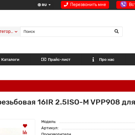
Перезвонить мне
Вс
RU
тегории
Каталоги
Прайс-лист
Про нас
езьбовая 16IR 2.5ISO-M VPP908 дл
Модель:
Артикул:
Производители