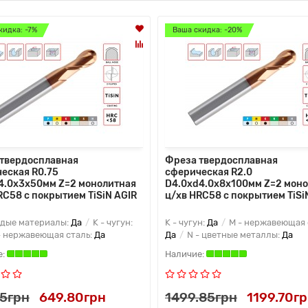
кидка: -7%
Ваша скидка: -20%
твердосплавная
Фреза твердосплавная
еская R0.75
сферическая R2.0
4.0х3х50мм Z=2 монолитная
D4.0xd4.0х8х100мм Z=2 мон
RC58 с покрытием TiSiN AGIR
ц/хв HRC58 с покрытием TiSi
рдые материалы:
Да
K - чугун:
K - чугун:
Да
M - нержавеющая 
- нержавеющая сталь:
Да
Да
N - цветные металлы:
Да
75грн
649.80грн
1499.85грн
1199.70г