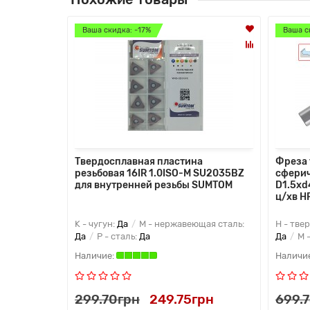
Ваша скидка: -17%
Ваша с
Твердосплавная пластина
Фреза 
резьбовая 16IR 1.0ISO-M SU2035BZ
сферич
для внутренней резьбы SUMTOM
D1.5xd
ц/хв H
K - чугун:
Да
M - нержавеющая сталь:
H - тве
Да
P - сталь:
Да
Да
M 
299.70грн
249.75грн
699.