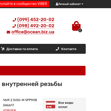
тупайте в сообщество VIBER
Личный кабинет
(099) 452-20-02
(098) 492-20-02
0
office@ocean.biz.ua
Доставка та оплата
Контакти
я внутренней резьбы
16IR 2.5ISO-M VPP908
Все виды
046617
оплат
VORGEN