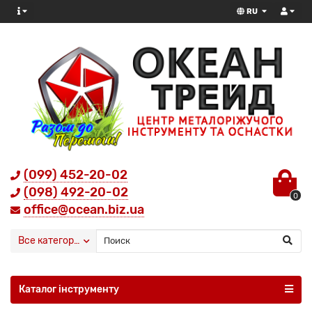
RU
(099) 452-20-02
(098) 492-20-02
0
office@ocean.biz.ua
Все категории
Каталог інструменту