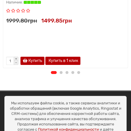
1999.80грн
1499.85грн
Купить
Купить в 1 клик
ОКЕАН ТРЕЙД
Мы используем файлы cookie, а также сервисы аналитики и
Договір публичної оферти
обработки обращений (включая Google Analytics, Ringostat и
Доставка та оплата
CRM-системы) для обеспечения корректной работы сайта,
Наші контакти
анализа трафика и улучшения качества обслуживания.
Умови повернення
Продолжая использование сайта, вы подтверждаете
+38 (099) 452-20-02
согласие с
Политикой конфиденциальности
и даёте