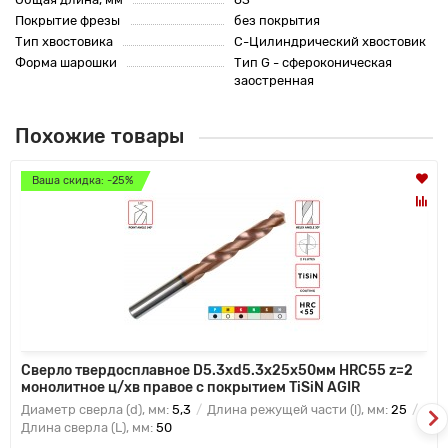
Покрытие фрезы
без покрытия
Тип хвостовика
C-Цилиндрический хвостовик
Форма шарошки
Тип G - сфероконическая
заостренная
Похожие товары
Ваша скидка: -25%
Сверло твердосплавное D5.3хd5.3х25х50мм HRC55 z=2
монолитное ц/хв правое с покрытием TiSiN AGIR
Диаметр сверла (d), мм:
5,3
Длина режущей части (l), мм:
25
Длина сверла (L), мм:
50