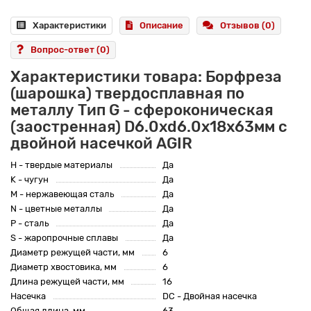
Характеристики
Описание
Отзывов (0)
Вопрос-ответ
(0)
Характеристики товара: Борфреза
(шарошка) твердосплавная по
металлу Тип G - сфероконическая
(заостренная) D6.0xd6.0x18x63мм c
двойной насечкой AGIR
H - твердые материалы
Да
K - чугун
Да
M - нержавеющая сталь
Да
N - цветные металлы
Да
P - сталь
Да
S - жаропрочные сплавы
Да
Диаметр режущей части, мм
6
Диаметр хвостовика, мм
6
Длина режущей части, мм
16
Насечка
DC - Двойная насечка
Общая длина, мм
63