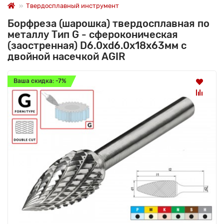
Твердосплавный инструмент
Борфреза (шарошка) твердосплавная по
металлу Тип G - сфероконическая
(заостренная) D6.0xd6.0x18x63мм c
двойной насечкой AGIR
Ваша скидка: -7%