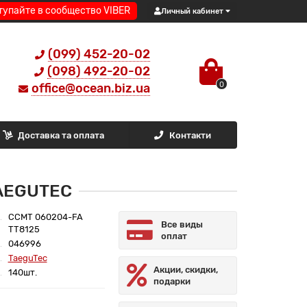
тупайте в сообщество VIBER
Личный кабинет
(099) 452-20-02
(098) 492-20-02
0
office@ocean.biz.ua
Доставка та оплата
Контакти
TAEGUTEC
CCMT 060204-FA
Все виды
TT8125
оплат
046996
TaeguTec
Акции, скидки,
140шт.
подарки