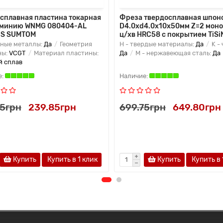
сплавная пластина токарная
Фреза твердосплавная шпон
юминию WNMG 080404-AL
D4.0xd4.0x10x50мм Z=2 мон
5S SUMTOM
ц/хв HRC58 с покрытием TiSi
тные металлы:
Да
Геометрия
H - твердые материалы:
Да
K - 
ны:
VCGT
Материал пластины:
Да
M - нержавеющая сталь:
Да
й сплав
75грн
239.85грн
699.75грн
649.80грн
Купить
Купить в 1 клик
Купить
Купить в 