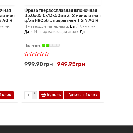
очная
Фреза твердосплавная шпоночная
Твердоспл
олитная
D5.0xd5.0x13x50мм Z=2 монолитная
резьбовая 
N AGIR
ц/хв HRC58 с покрытием TiSiN AGIR
наружной
чугун:
H - твердые материалы:
Да
K - чугун:
K - чугун:
Д
Да
M - нержавеющая сталь:
Да
Да
P - ста
999.90грн
949.95грн
249.75г
1 клик
Купить
Купить в 1 клик