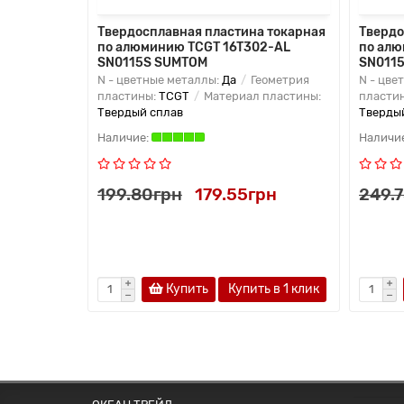
Твердосплавная пластина токарная
Твердо
по алюминию TCGT 16T302-AL
по ал
SN0115S SUMTOM
SN011
N - цветные металлы:
Да
Геометрия
N - цве
пластины:
TCGT
Материал пластины:
пласти
Твердый сплав
Тверды
199.80грн
179.55грн
249.
Купить
Купить в 1 клик