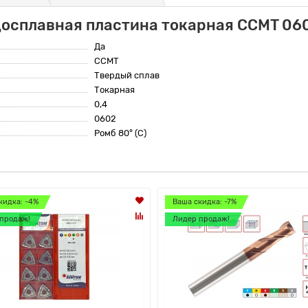
досплавная пластина токарная CCMT 06
Да
CCMT
Твердый сплав
Токарная
0,4
0602
Ромб 80° (C)
кидка: -4%
Ваша скидка: -7%
продаж!
Лидер продаж!