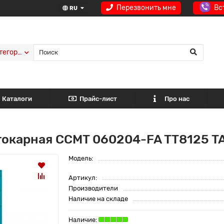
Перезвонить мне
Вс
RU
тегории
Каталоги
Прайс-лист
Про нас
токарная CCMT 060204-FA TT8125 
Модель:
Артикул:
Производители
Наличие на складе