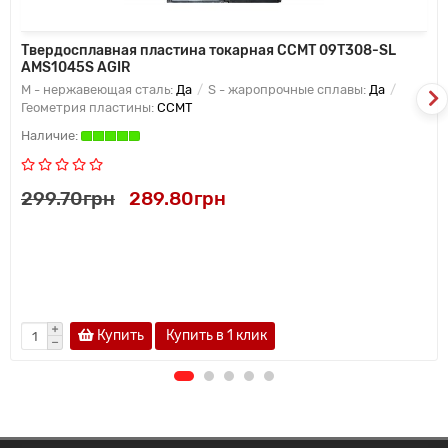
Твердосплавная пластина токарная CCMT 09T308-SL
AMS1045S AGIR
M - нержавеющая сталь:
Да
S - жаропрочные сплавы:
Да
Геометрия пластины:
CCMT
299.70грн
289.80грн
Купить
Купить в 1 клик