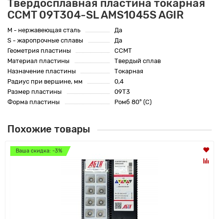
Твердосплавная пластина токарная
CCMT 09T304-SL AMS1045S AGIR
M - нержавеющая сталь
Да
S - жаропрочные сплавы
Да
Геометрия пластины
CCMT
Материал пластины
Твердый сплав
Назначение пластины
Токарная
Радиус при вершине, мм
0,4
Размер пластины
09T3
Форма пластины
Ромб 80° (C)
Похожие товары
Ваша скидка: -3%