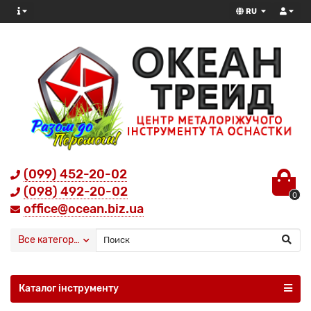
RU
(099) 452-20-02
(098) 492-20-02
0
office@ocean.biz.ua
Все категории
Каталог інструменту