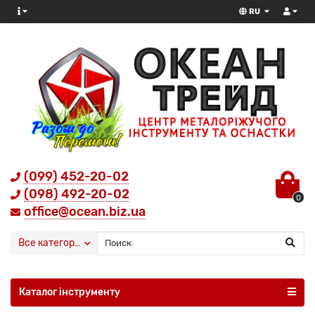
RU
(099) 452-20-02
(098) 492-20-02
0
office@ocean.biz.ua
Все категории
Каталог інструменту