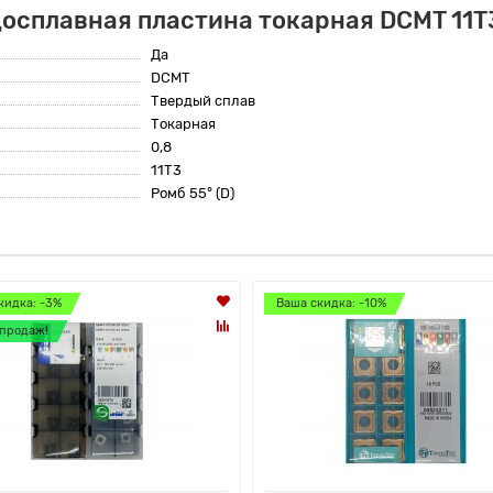
досплавная пластина токарная DCMT 11
Да
DCMT
Твердый сплав
Токарная
0,8
11T3
Ромб 55° (D)
кидка: -3%
Ваша скидка: -10%
продаж!