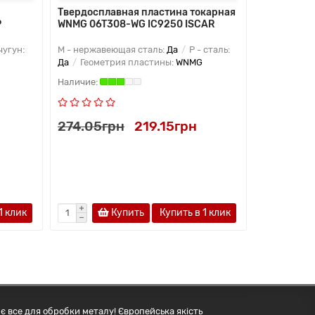
Твердосплавная пластина токарная
Твердоспл
P
WNMG 06T308-WG IC9250 ISCAR
сверлильн
ISCAR
чугун:
M - нержавеющая сталь:
Да
P - сталь:
H - тверды
Да
Геометрия пластины:
WNMG
Да
M - не
274.05грн
219.15грн
522.90г
1 клик
Купить
Купить в 1 клик
є все для обробки металу! Європейська якість