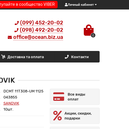
тупайте в сообщество VIBER
Личный кабинет
(099) 452-20-02
(098) 492-20-02
0
office@ocean.biz.ua
Доставка та оплата
Контакти
DVIK
DCMT 11T308-UM 1125
Все виды
043855
оплат
SANDVIK
10шт.
Акции, скидки,
подарки