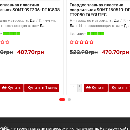
сплавная пластина
Твердосплавная пластина
льная SOMT 09T306-DT IC808
сверлильная SOMT 150510-D
TT9080 TAEGUTEC
рдые материалы:
Да
K - чугун:
H - твердые материалы:
Да
K - 
- нержавеющая сталь:
Да
Да
M - нержавеющая сталь:
Да
50грн
407.70грн
522.90грн
470.70грн
Купить
Купить в 1 клик
Купить
Купить в 
ЕЙД – інтернет магазин металоріжучих інструментів. На нашому сайті 