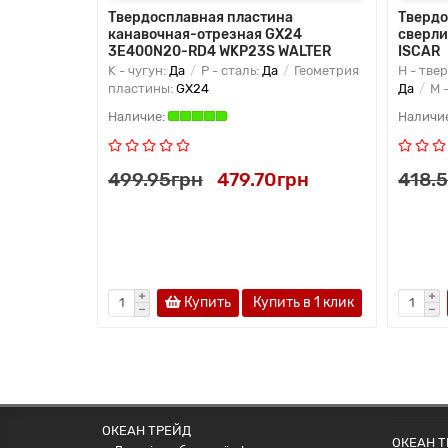
Твердосплавная пластина
Твердо
канавочная-отрезная GX24
сверли
3E400N20-RD4 WKP23S WALTER
ISCAR
K - чугун:
Да
P - сталь:
Да
Геометрия
H - тве
пластины:
GX24
Да
M 
499.95грн
479.70грн
418.
Купить
Купить в 1 клик
ОКЕАН ТРЕЙД
ОКЕАН ТР