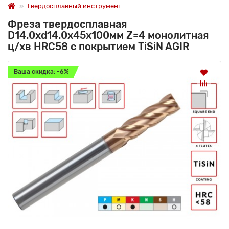
Твердосплавный инструмент
Фреза твердосплавная
D14.0xd14.0x45x100мм Z=4 монолитная
ц/хв HRC58 с покрытием TiSiN AGIR
Ваша скидка: -6%