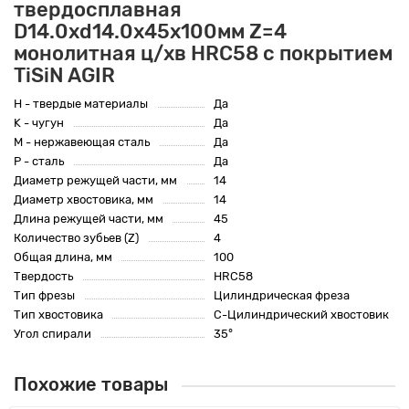
твердосплавная
D14.0xd14.0x45x100мм Z=4
монолитная ц/хв HRC58 с покрытием
TiSiN AGIR
H - твердые материалы
Да
K - чугун
Да
M - нержавеющая сталь
Да
P - сталь
Да
Диаметр режущей части, мм
14
Диаметр хвостовика, мм
14
Длина режущей части, мм
45
Количество зубьев (Z)
4
Общая длина, мм
100
Твердость
HRC58
Тип фрезы
Цилиндрическая фреза
Тип хвостовика
C-Цилиндрический хвостовик
Угол спирали
35°
Похожие товары