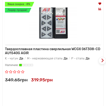
Ваша скидка: -8%
Лидер продаж!
Твердосплавная пластина сверлильная WCGX 06T308-CD
AU1540G AGIR
K - чугун:
Да
M - нержавеющая сталь:
Да
P - сталь:
Да
349.65грн
319.95грн