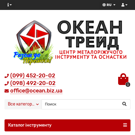
RU
(099) 452-20-02
(098) 492-20-02
0
office@ocean.biz.ua
Все категории
Каталог інструменту