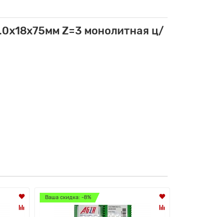
.0х18х75мм Z=3 монолитная ц/
Ваша скидка: -8%
Ваша скидк
Лидер прод