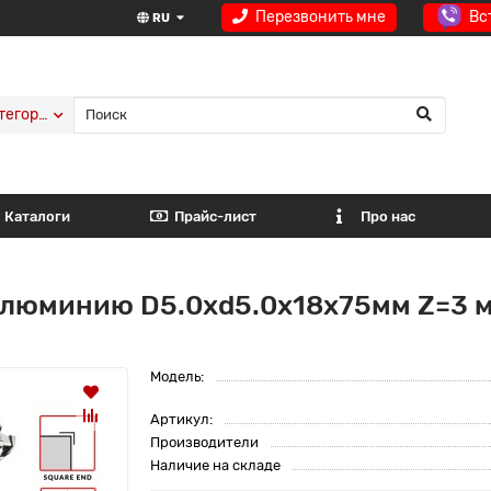
Перезвонить мне
Вс
RU
тегории
Каталоги
Прайс-лист
Про нас
алюминию D5.0xd5.0х18х75мм Z=3 
Модель:
Артикул:
Производители
Наличие на складе