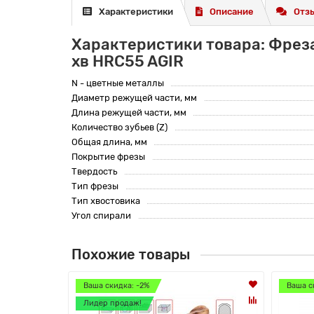
Характеристики
Описание
Отзы
Характеристики товара: Фрез
хв HRC55 AGIR
N - цветные металлы
Диаметр режущей части, мм
Длина режущей части, мм
Количество зубьев (Z)
Общая длина, мм
Покрытие фрезы
Твердость
Тип фрезы
Тип хвостовика
Угол спирали
Похожие товары
Ваша скидка: -2%
Ваша с
Лидер продаж!