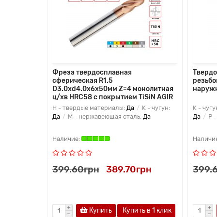
Фреза твердосплавная
Твердо
сферическая R1.5
резьбо
D3.0xd4.0х6х50мм Z=4 монолитная
наружн
ц/хв HRC58 с покрытием TiSiN AGIR
H - твердые материалы:
Да
K - чугун:
K - чугу
Да
M - нержавеющая сталь:
Да
Да
P -
399.60грн
389.70грн
399.
Купить
Купить в 1 клик