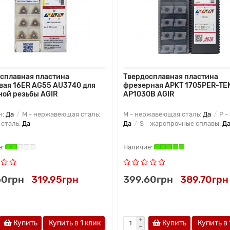
сплавная пластина
Твердосплавная пластина
вая 16ER AG55 AU3740 для
фрезерная APKT 1705PER-TE
ой резьбы AGIR
AP1030B AGIR
н:
Да
M - нержавеющая сталь:
M - нержавеющая сталь:
Да
P -
 сталь:
Да
Да
S - жаропрочные сплавы:
Д
60грн
319.95грн
399.60грн
389.70грн
Купить
Купить в 1 клик
Купить
Купить в 