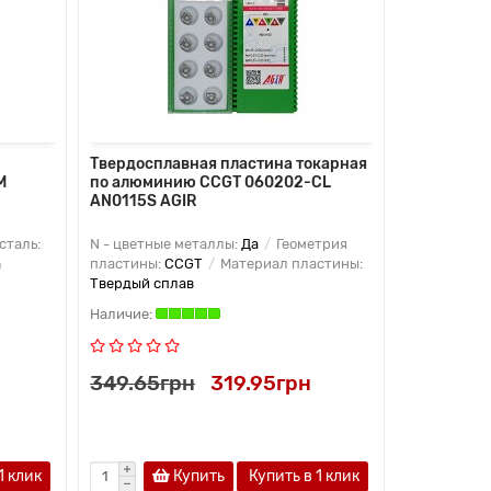
Твердосплавная пластина токарная
Твердоспл
M
по алюминию CCGT 060202-CL
по алюми
AN0115S AGIR
AN0115S A
 сталь:
N - цветные металлы:
Да
Геометрия
N - цветные
а
пластины:
CCGT
Материал пластины:
пластины:
Твердый сплав
Твердый сп
349.65грн
319.95грн
349.65г
1 клик
Купить
Купить в 1 клик