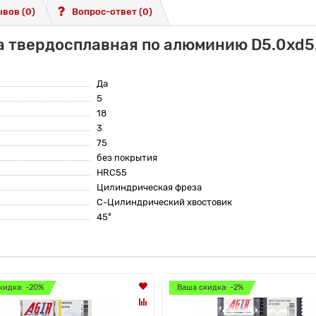
вов (0)
Вопрос-ответ
(0)
а твердосплавная по алюминию D5.0xd5
Да
5
18
3
75
без покрытия
HRC55
Цилиндрическая фреза
C-Цилиндрический хвостовик
45°
кидка: -20%
Ваша скидка: -2%