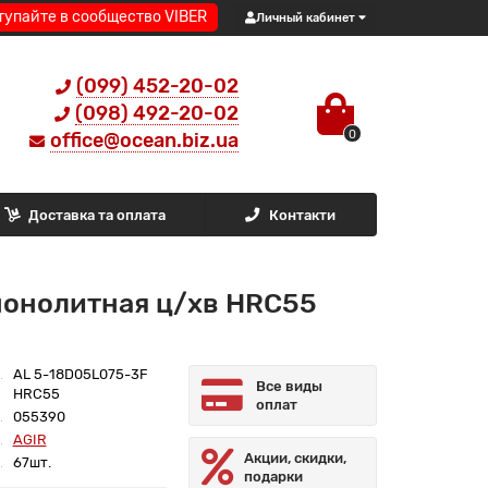
тупайте в сообщество VIBER
Личный кабинет
(099) 452-20-02
(098) 492-20-02
0
office@ocean.biz.ua
Доставка та оплата
Контакти
монолитная ц/хв HRC55
AL 5-18D05L075-3F
Все виды
HRC55
оплат
055390
AGIR
Акции, скидки,
67шт.
подарки