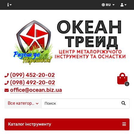
RU
(099) 452-20-02
(098) 492-20-02
0
office@ocean.biz.ua
Все категории
Каталог інструменту