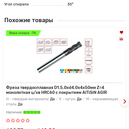
Угол спирали
35°
Похожие товары
Ваша скидка: -7%
Фреза твердосплавная D1.5.0xd4.0x4x50мм Z=4
монолитная ц/хв HRC60 с покрытием AlTiSiN AGIR
H - твердые материалы:
Да
K - чугун:
Да
M - нержавеющая
сталь:
Да