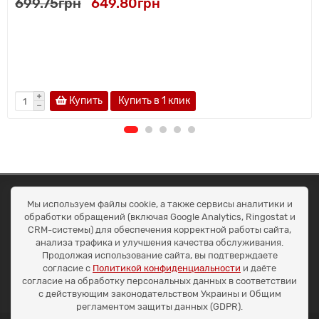
699.75грн
649.80грн
Купить
Купить в 1 клик
ОКЕАН ТРЕЙД
Мы используем файлы cookie, а также сервисы аналитики и
Договір публичної оферти
обработки обращений (включая Google Analytics, Ringostat и
Доставка та оплата
CRM-системы) для обеспечения корректной работы сайта,
Наші контакти
анализа трафика и улучшения качества обслуживания.
Умови повернення
Продолжая использование сайта, вы подтверждаете
+38 (099) 452-20-02
согласие с
Политикой конфиденциальности
и даёте
+38 (098) 492-20-02
согласие на обработку персональных данных в соответствии
office@ocean.biz.ua
с действующим законодательством Украины и Общим
регламентом защиты данных (GDPR).