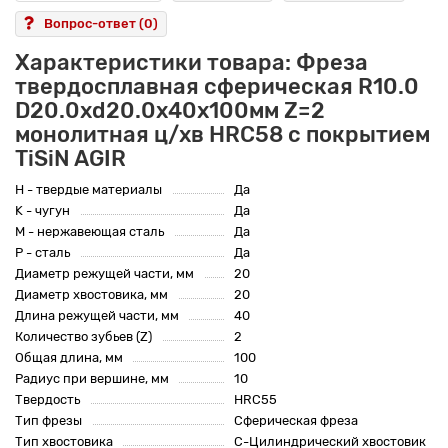
Вопрос-ответ
(0)
Характеристики товара: Фреза
твердосплавная сферическая R10.0
D20.0xd20.0х40х100мм Z=2
монолитная ц/хв HRC58 с покрытием
TiSiN AGIR
H - твердые материалы
Да
K - чугун
Да
M - нержавеющая сталь
Да
P - сталь
Да
Диаметр режущей части, мм
20
Диаметр хвостовика, мм
20
Длина режущей части, мм
40
Количество зубьев (Z)
2
Общая длина, мм
100
Радиус при вершине, мм
10
Твердость
HRC55
Тип фрезы
Сферическая фреза
Тип хвостовика
C-Цилиндрический хвостовик