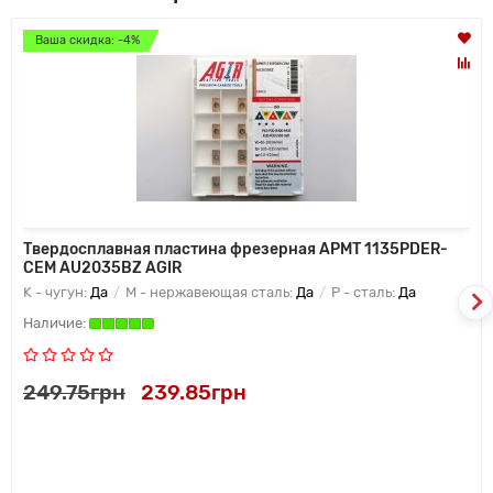
Ваша скидка: -4%
Твердосплавная пластина фрезерная APMT 1135PDER-
CEM AU2035BZ AGIR
K - чугун:
Да
M - нержавеющая сталь:
Да
P - сталь:
Да
249.75грн
239.85грн