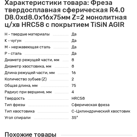
Характеристики товара: Фреза
твердосплавная сферическая R4.0
D8.0xd8.0х16х75мм Z=2 монолитная
ц/хв HRC58 с покрытием TiSiN AGIR
H - твердые материалы
Да
K - чугун
Да
M - нержавеющая сталь
Да
P - сталь
Да
Диаметр режущей части, мм
8
Диаметр хвостовика, мм
8
Длина режущей части, мм
16
Количество зубьев (Z)
2
Общая длина, мм
75
Радиус при вершине, мм
4
Твердость
HRC58
Тип фрезы
Сферическая фреза
Тип хвостовика
C-Цилиндрический хвостовик
Угол спирали
35°
Похожие товары