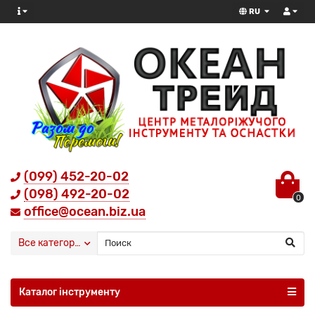
RU
(099) 452-20-02
(098) 492-20-02
0
office@ocean.biz.ua
Все категории
Каталог інструменту