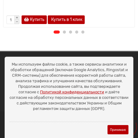
Купить
Купить в 1 клик
ОКЕАН ТРЕЙД
Мы используем файлы cookie, а также сервисы аналитики и
Договір публичної оферти
обработки обращений (включая Google Analytics, Ringostat и
Доставка та оплата
CRM-системы) для обеспечения корректной работы сайта,
Наші контакти
анализа трафика и улучшения качества обслуживания.
Умови повернення
Продолжая использование сайта, вы подтверждаете
+38 (099) 452-20-02
согласие с
Политикой конфиденциальности
и даёте
+38 (098) 492-20-02
согласие на обработку персональных данных в соответствии
office@ocean.biz.ua
с действующим законодательством Украины и Общим
регламентом защиты данных (GDPR).
Принимаю