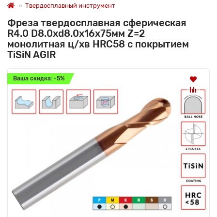
Твердосплавный инструмент
Фреза твердосплавная сферическая
R4.0 D8.0xd8.0х16х75мм Z=2
монолитная ц/хв HRC58 с покрытием
TiSiN AGIR
Ваша скидка: -5%