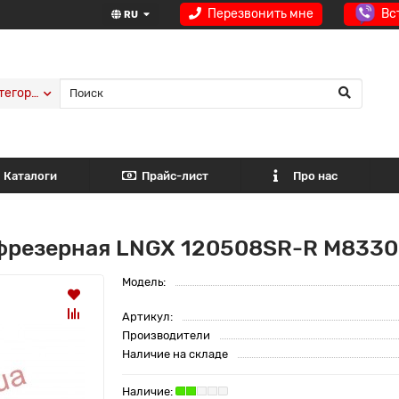
Перезвонить мне
Вс
RU
тегории
Каталоги
Прайс-лист
Про нас
 фрезерная LNGX 120508SR-R M833
Модель:
Артикул:
Производители
Наличие на складе