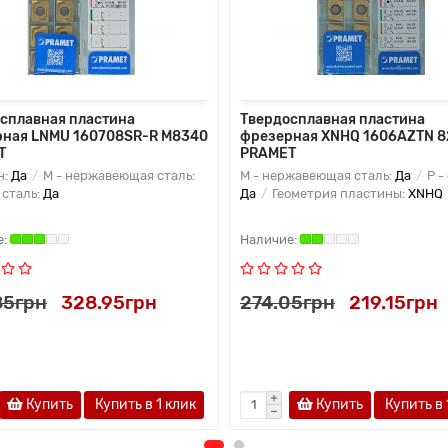
сплавная пластина
Твердосплавная пластина
ная LNMU 160708SR-R M8340
фрезерная XNHQ 1606AZTN 
T
PRAMET
н:
Да
M - нержавеющая сталь:
M - нержавеющая сталь:
Да
P -
 сталь:
Да
Да
Геометрия пластины:
XNHQ
85грн
328.95грн
274.05грн
219.15грн
Купить
Купить в 1 клик
Купить
Купить в 