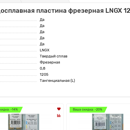
досплавная пластина фрезерная LNGX 
Да
Да
Да
Да
Да
LNGX
Твердый сплав
Фрезерная
0,8
1205
Тангенциальная (L)
кидка: -14%
Ваша скидка: -20%