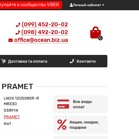
тупайте в сообщество VIBER
Личный кабинет
(099) 452-20-02
(098) 492-20-02
0
office@ocean.biz.ua
Доставка та оплата
Контакти
0 PRAMET
LNGX 120508SR-R
Все виды
M8330
оплат
038914
PRAMET
Акции, скидки,
6шт.
подарки