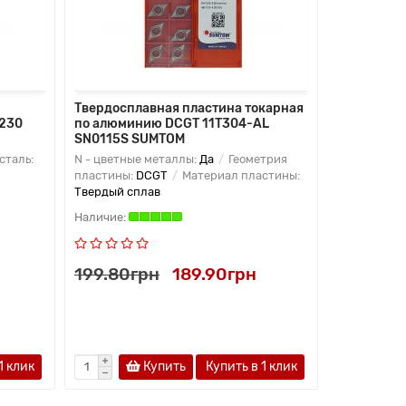
Твердосплавная пластина токарная
Твердоспл
8230
по алюминию DCGT 11T304-AL
CNUN 0511
SN0115S SUMTOM
 сталь:
N - цветные металлы:
Да
Геометрия
H - тверды
пластины:
DCGT
Материал пластины:
Да
M - не
Твердый сплав
199.80грн
189.90грн
274.05г
1 клик
Купить
Купить в 1 клик