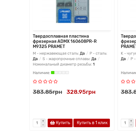
Твердосплавная пластина
Твердо
фрезерная ADMX 160608PR-R
фрезер
M9325 PRAMET
PRAME
M - нержавеющая сталь:
Да
P - сталь:
K - чугу
Да
S - жаропрочные сплавы:
Да
Да
P -
Номинальный диаметр резьбы:
1
383.85грн
328.95грн
383.
Купить
Купить в 1 клик