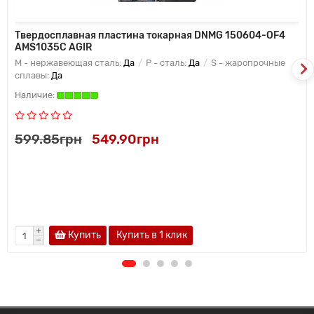
Твердосплавная пластина токарная DNMG 150604-OF4
AMS1035C AGIR
M - нержавеющая сталь:
Да
P - сталь:
Да
S - жаропрочные
сплавы:
Да
599.85грн
549.90грн
Купить
Купить в 1 клик