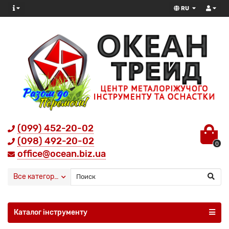
RU
(099) 452-20-02
(098) 492-20-02
0
office@ocean.biz.ua
Все категории
Каталог інструменту