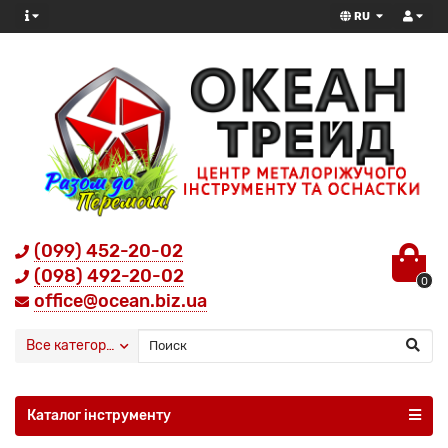
RU
(099) 452-20-02
(098) 492-20-02
0
office@ocean.biz.ua
Все категории
Каталог інструменту