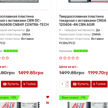
осплавная пластина
Твердосплавная пластина
ная с вставками CBN DC-
токарная с вставками CNGA
160408 CNB49 CENTRA-TECH
120404-4N CBN AGIR
ердые материалы:
Да
H - твердые материалы:
Да
рия пластины:
VNGA
Геометрия пластины:
DNMA
ал пластины:
Вставки
Материал пластины:
Вставки
PCD
PCBN/PCD
а шт.:
Цена за шт.:
.80грн
1499.85грн
1499.85грн
1199.70г
Купить
в 1 клик
Купить
в 1 клик
скидка: -13%
Ваша скидка: -11%