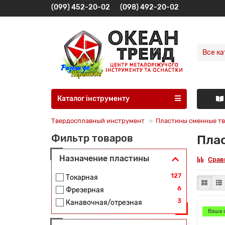
(099) 452-20-02
(098) 492-20-02
Все ка
Каталог інструменту
Твердосплавный инструмент
Пластины сменные т
Пла
Фильтр товаров
Назначение пластины
Срав
127
Токарная
6
Фрезерная
3
Канавочная/отрезная
Ваша 