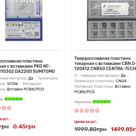
Твердосплавная пластина
осплавная пластина
токарная с вставками CBN 
ная с вставками PKD NF-
120412 CNB50 CENTRA-TECH
110302 DA2200 SUMITOMO
H - твердые материалы:
Да
етные металлы:
Да
Геометрия
Геометрия пластины:
CNGA
ины:
VCGW
Материал
Материал пластины:
Вставки
ины:
Вставки PCBN/PCD
PCBN/PCD
а шт.:
Цена за шт.:
грн
0.45грн
1999.80грн
1499.85