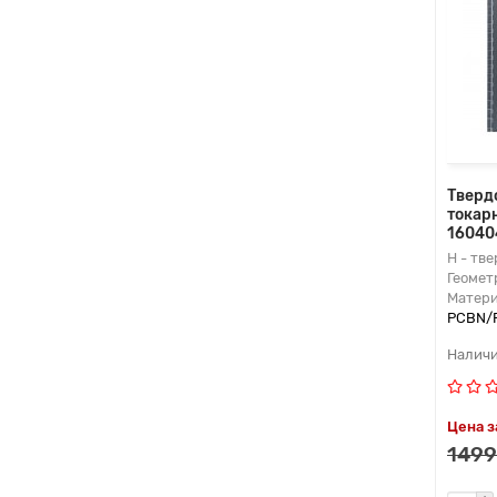
Тверд
токар
16040
H - тв
Геомет
Матери
PCBN/
Цена з
1499