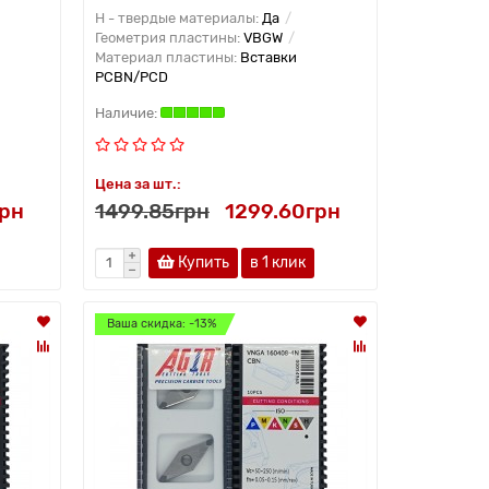
H - твердые материалы:
Да
Геометрия пластины:
VBGW
Материал пластины:
Вставки
PCBN/PCD
Цена за шт.:
грн
1499.85грн
1299.60грн
Купить
в 1 клик
Ваша скидка: -13%