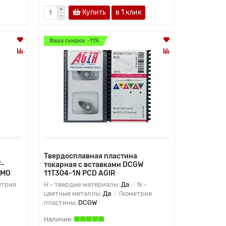
Купить
в 1 клик
Ваша скидка: -11%
Твердосплавная пластина
F-
токарная с вставками DCGW
OMO
11T304-1N PCD AGIR
етрия
H - твердые материалы:
Да
N -
цветные металлы:
Да
Геометрия
пластины:
DCGW