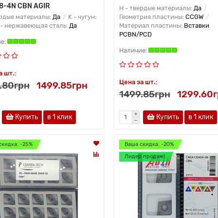
8-4N CBN AGIR
H - твердые материалы:
Да
ердые материалы:
Да
K - чугун:
Геометрия пластины:
CCGW
- нержавеющая сталь:
Да
Материал пластины:
Вставки
PCBN/PCD
а шт.:
Цена за шт.:
.80грн
1499.85грн
1499.85грн
1299.60
Купить
в 1 клик
Купить
в 1 клик
скидка: -25%
Ваша скидка: -20%
Лидер продаж!