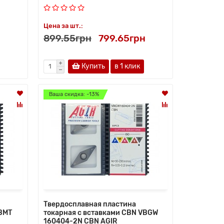
Цена за шт.:
899.55грн
799.65грн
Купить
в 1 клик
Ваша скидка: -13%
Твердосплавная пластина
VBMT
токарная с вставками CBN VBGW
160404-2N CBN AGIR