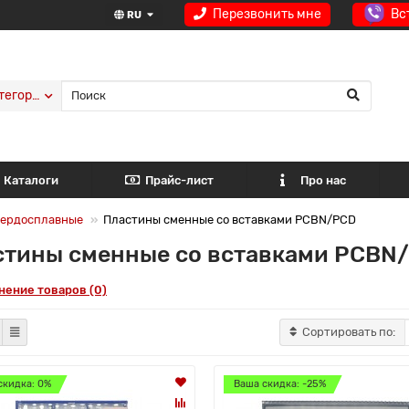
Перезвонить мне
Вс
RU
тегории
Каталоги
Прайс-лист
Про нас
вердосплавные
Пластины сменные со вставками PCBN/PCD
стины сменные со вставками PCBN
нение товаров (0)
Сортировать по:
скидка: 0%
Ваша скидка: -25%