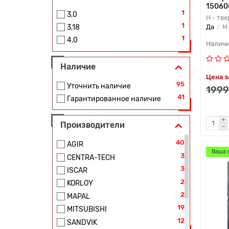
15060
1
3,0
H - тв
1
Да
M 
3,18
1
4,0
Наличие
Цена з
95
Уточнить наличие
1999
41
Гарантированное наличие
Производители
40
AGIR
Ваша 
3
CENTRA-TECH
3
ISCAR
2
KORLOY
2
MAPAL
19
MITSUBISHI
12
SANDVIK