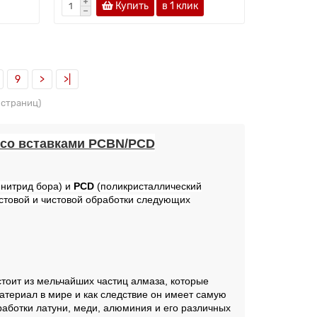
Купить
в 1 клик
9
>
>|
0 страниц)
 со вставками PCBN/PCD
 нитрид бора)
и
PCD
(поликристаллический
стовой и чистовой обработки следующих
тоит из мельчайших частиц алмаза, которые
атериал в мире и как следствие он имеет самую
аботки латуни, меди, алюминия и его различных