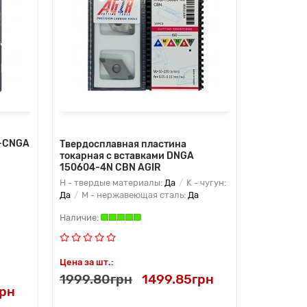
D-CNGA
Твердосплавная пластина
токарная с вставками DNGA
150604-4N CBN AGIR
H - твердые материалы:
Да
K - чугун:
Да
M - нержавеющая сталь:
Да
Цена за шт.:
1999.80грн
1499.85грн
грн