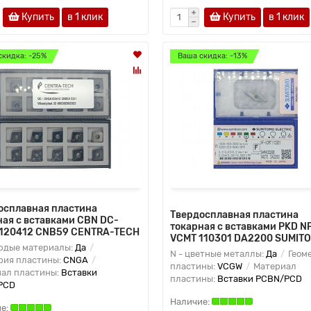
Купить
в 1 клик
Купить
в 1 клик
скидка: -25%
Ваша скидка: -13%
осплавная пластина
Твердосплавная пластина
ная с вставками CBN DC-
токарная с вставками PKD N
120412 CNB59 CENTRA-TECH
VCMT 110301 DA2200 SUMIT
ердые материалы:
Да
N - цветные металлы:
Да
Геом
рия пластины:
CNGA
пластины:
VCGW
Материал
ал пластины:
Вставки
пластины:
Вставки PCBN/PCD
PCD