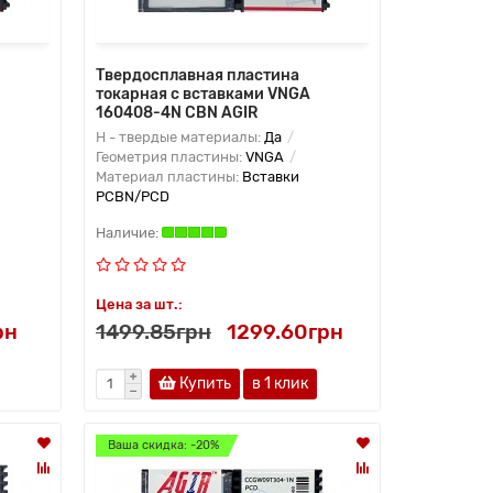
Твердосплавная пластина
токарная с вставками VNGA
160408-4N CBN AGIR
H - твердые материалы:
Да
Геометрия пластины:
VNGA
Материал пластины:
Вставки
PCBN/PCD
Цена за шт.:
рн
1499.85грн
1299.60грн
Купить
в 1 клик
Ваша скидка: -20%