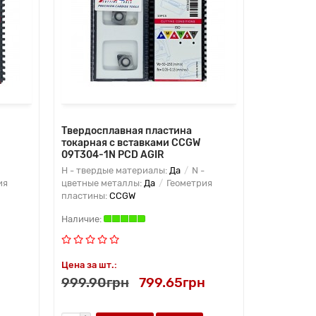
Твердосплавная пластина
токарная с вставками CCGW
09T304-1N PCD AGIR
H - твердые материалы:
Да
N -
ия
цветные металлы:
Да
Геометрия
пластины:
CCGW
Цена за шт.:
н
999.90грн
799.65грн