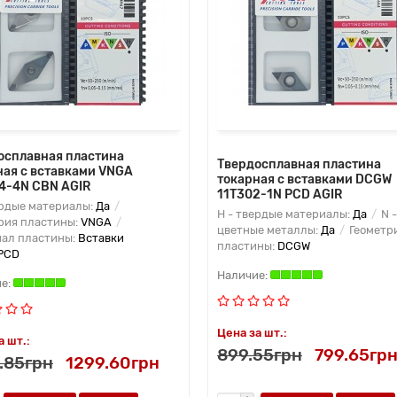
осплавная пластина
Твердосплавная пластина
ная с вставками VNGA
токарная с вставками DCGW
4-4N CBN AGIR
11T302-1N PCD AGIR
ердые материалы:
Да
H - твердые материалы:
Да
N -
рия пластины:
VNGA
цветные металлы:
Да
Геометр
ал пластины:
Вставки
пластины:
DCGW
PCD
Цена за шт.:
а шт.:
899.55грн
799.65гр
.85грн
1299.60грн