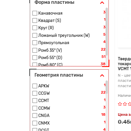
Форма пластины
3
Канавочная
1
Квадрат (S)
3
Круг (R)
5
Ломаный треугольник (W)
4
Прямоугольная
22
Ромб 35° (V)
51
Ромб 55° (D)
Тверд
токар
38
Ромб 80° (C)
VCMT 
9
Треугольник (T)
Геометрия пластины
N - цв
пласт
1
пласт
APKW
22
CCGW
1
CCMT
3
CCMW
Цена з
18
CNGA
0.45
1
CNMX
4
DCGT