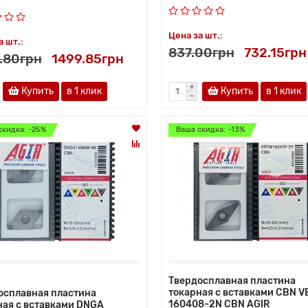
Цена за шт.:
а шт.:
837.00грн
732.15грн
.80грн
1499.85грн
Купить
в 1 клик
Купить
в 1 клик
скидка: -25%
Ваша скидка: -13%
Твердосплавная пластина
токарная с вставками CBN 
осплавная пластина
160408-2N CBN AGIR
ная с вставками DNGA