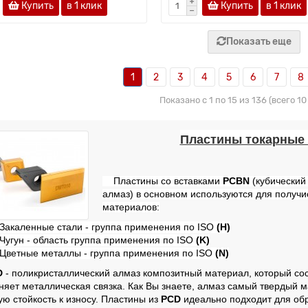
Купить
в 1 клик
Купить
в 1 клик
Показать еще
1
2
3
4
5
6
7
8
Показано с 1 по 15 из 136 (всего 1
Пластины токарные
Пластины
со вставками
PCBN
(кубический
алмаз) в основном используются для получи
материалов:
Закаленные стали - группа применения по ISO
(Н)
Чугун - область группа применения по ISO
(K)
Цветные металлы - группа применения по ISO
(N)
D
- поликристаллический алмаз композитный материал, который сос
няет металлическая связка. Как Вы знаете, алмаз самый твердый м
ую стойкость к износу. Пластины из
PCD
идеально подходит для обр