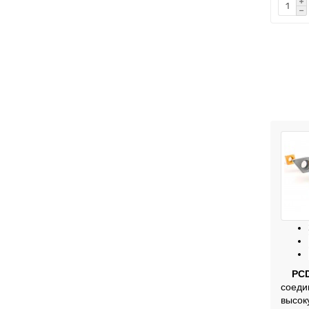
PC
соеди
высок