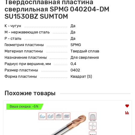
Твердосплавная пластина
сверлильная SPMG 040204-DM
SU1530BZ SUMTOM
K - чугун
Да
M - нержавеющая сталь
Да
P - сталь
Да
Геометрия пластины
SPMG
Материал пластины
Твердый сплав
Назначение пластины
Для сверления
Радиус при вершине, мм
0,4
Размер пластины
0402
Форма пластины
Квадрат (S)
Похожие товары
Ваша скидка: -5%