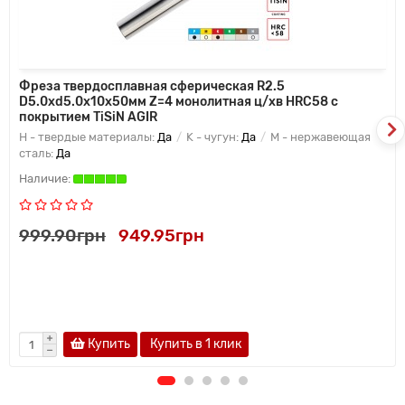
Фреза твердосплавная сферическая R2.5
D5.0xd5.0х10х50мм Z=4 монолитная ц/хв HRC58 с
покрытием TiSiN AGIR
H - твердые материалы:
Да
K - чугун:
Да
M - нержавеющая
сталь:
Да
999.90грн
949.95грн
Купить
Купить в 1 клик