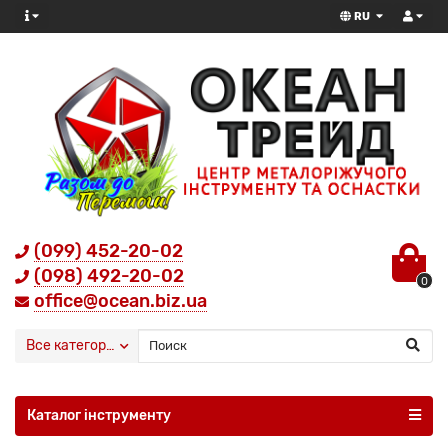
RU
(099) 452-20-02
(098) 492-20-02
0
office@ocean.biz.ua
Все категории
Каталог інструменту