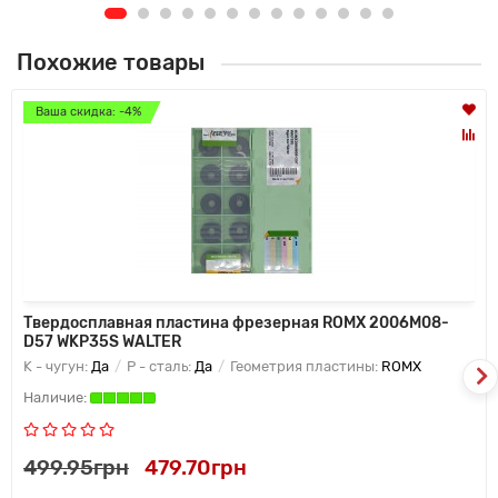
Похожие товары
Ваша скидка: -4%
Твердосплавная пластина фрезерная ROMX 2006M08-
D57 WKP35S WALTER
K - чугун:
Да
P - сталь:
Да
Геометрия пластины:
ROMX
499.95грн
479.70грн