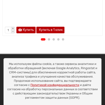
Купить
Купить в 1 клик
ОКЕАН ТРЕЙД
Мы используем файлы cookie, а также сервисы аналитики и
Договір публичної оферти
обработки обращений (включая Google Analytics, Ringostat и
Доставка та оплата
CRM-системы) для обеспечения корректной работы сайта,
Наші контакти
анализа трафика и улучшения качества обслуживания.
Умови повернення
Продолжая использование сайта, вы подтверждаете
+38 (099) 452-20-02
согласие с
Политикой конфиденциальности
и даёте
+38 (098) 492-20-02
согласие на обработку персональных данных в соответствии
office@ocean.biz.ua
с действующим законодательством Украины и Общим
регламентом защиты данных (GDPR).