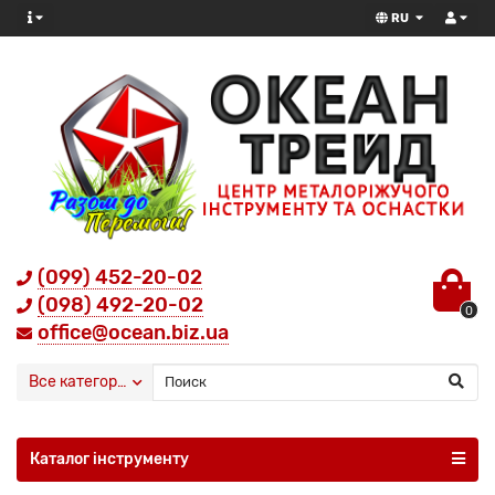
RU
(099) 452-20-02
(098) 492-20-02
0
office@ocean.biz.ua
Все категории
Каталог інструменту