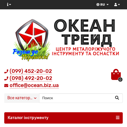
RU
(099) 452-20-02
(098) 492-20-02
0
office@ocean.biz.ua
Все категории
Каталог інструменту