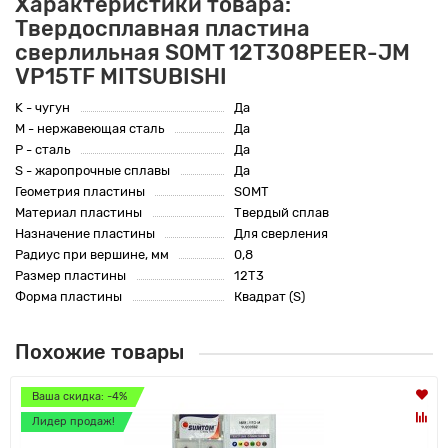
Характеристики товара:
Твердосплавная пластина
сверлильная SOMT 12T308PEER-JM
VP15TF MITSUBISHI
K - чугун
Да
M - нержавеющая сталь
Да
P - сталь
Да
S - жаропрочные сплавы
Да
Геометрия пластины
SOMT
Материал пластины
Твердый сплав
Назначение пластины
Для сверления
Радиус при вершине, мм
0,8
Размер пластины
12T3
Форма пластины
Квадрат (S)
Похожие товары
Ваша скидка: -4%
Лидер продаж!