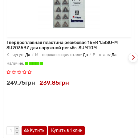
Твердосплавная пластина резьбовая 16ER 1.5ISO-M
SU2035BZ для наружной резьбы SUMTOM
K - чугун:
Да
M - нержавеющая сталь:
Да
P - сталь:
Да
249.75грн
239.85грн
Купить
Купить в 1 клик