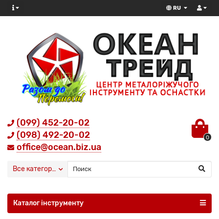
RU
(099) 452-20-02
(098) 492-20-02
0
office@ocean.biz.ua
Все категории
Каталог інструменту