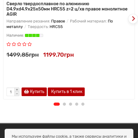
Сверло твердосплавное по алюминию
D4.9xd4.9х25х50мм HRC55 z=2 ц/хв правое монолитное
AGIR
Направление резания:
Правое
Рабочий материал:
По
металлу
Твердость:
HRC55
1499.85грн
1199.70грн
Купить
Купить в 1 клик
ОКЕАН ТРЕЙД
Мы используем файлы cookie, а также сервисы аналитики и
Договір публичної оферти