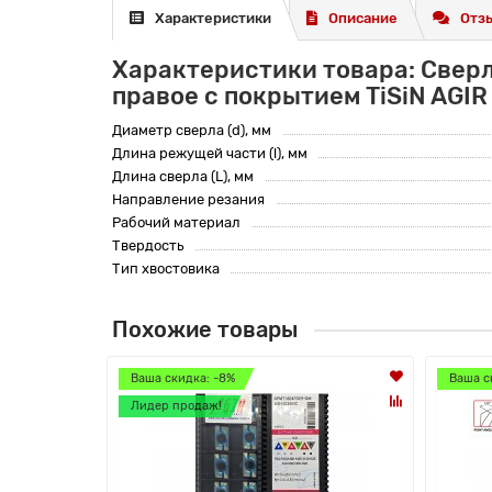
Характеристики
Описание
Отзы
Характеристики товара: Свер
правое с покрытием TiSiN AGIR
Диаметр сверла (d), мм
Длина режущей части (l), мм
Длина сверла (L), мм
Направление резания
Рабочий материал
Твердость
Тип хвостовика
Похожие товары
Ваша скидка: -8%
Ваша с
Лидер продаж!