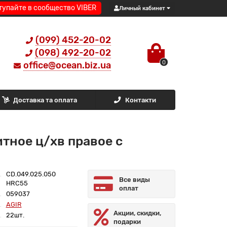
тупайте в сообщество VIBER
Личный кабинет
(099) 452-20-02
(098) 492-20-02
0
office@ocean.biz.ua
Доставка та оплата
Контакти
тное ц/хв правое с
CD.049.025.050
Все виды
HRC55
оплат
059037
AGIR
Акции, скидки,
22шт.
подарки