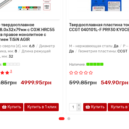
 твердосплавное
Твердосплавная пластина то
8.0х32х79мм с СОЖ HRC55
CCGT 040101L-F PR930 KYOC
хв правое монолитное с
ием TiSiN AGIR
 сверла (d), мм:
6,8
Диаметр
M - нержавеющая сталь:
Да
P -
ика, мм:
8
Длина режущей
Да
Геометрия пластины:
CCGT
), мм:
32
3
.85грн
4999.95грн
599.85грн
549.90грн
Купить
Купить в 1 клик
Купить
Купить в 