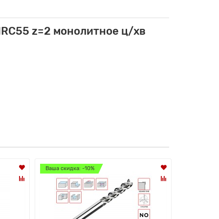
HRC55 z=2 монолитное ц/хв
Ваша скидка: -10%
Ваша скидк