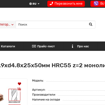
Перезвонить мне
Вс
RU
тегории
Каталоги
Прайс-лист
Про нас
.9хd4.8х25х50мм HRC55 z=2 моноли
Модель:
Артикул:
Производители
Наличие на складе