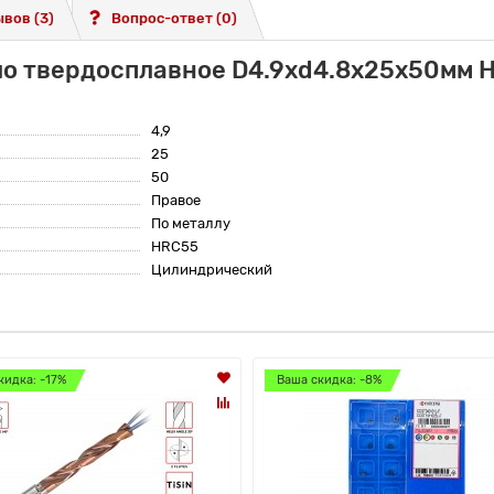
вов (3)
Вопрос-ответ
(0)
ло твердосплавное D4.9хd4.8х25х50мм 
4,9
25
50
Правое
По металлу
HRC55
Цилиндрический
кидка: -17%
Ваша скидка: -8%