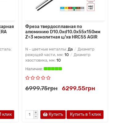
карная
Фреза твердосплавная по
Фреза тве
ERA
алюминию D10.0xd10.0x55x150мм
алюминию
Z=3 монолитная ц/хв HRC55 AGIR
Z=3 монол
 сталь:
N - цветные металлы:
Да
Диаметр
N - цветные
режущей части, мм:
10
Диаметр
режущей ча
хвостовика, мм:
10
хвостовика,
6999.75грн
6299.55грн
4000.0
1 клик
Купить
Купить в 1 клик