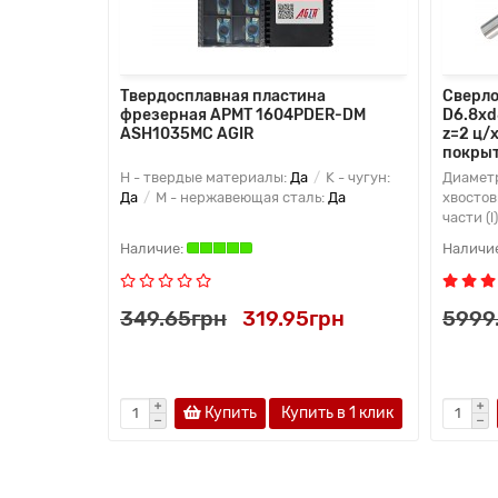
Твердосплавная пластина
Сверло
фрезерная APMT 1604PDER-DM
D6.8xd
ASH1035MC AGIR
z=2 ц/
покрыт
H - твердые материалы:
Да
K - чугун:
Диаметр
Да
M - нержавеющая сталь:
Да
хвостов
части (l
349.65грн
319.95грн
5999
Купить
Купить в 1 клик