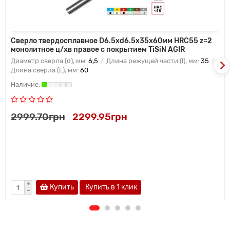
Сверло твердосплавное D6.5хd6.5х35х60мм HRC55 z=2
монолитное ц/хв правое с покрытием TiSiN AGIR
Диаметр сверла (d), мм:
6,5
Длина режущей части (l), мм:
35
Длина сверла (L), мм:
60
2999.70грн
2299.95грн
Купить
Купить в 1 клик