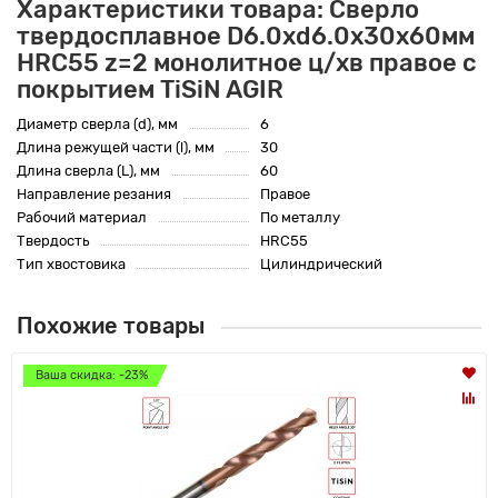
Характеристики товара: Сверло
твердосплавное D6.0xd6.0х30х60мм
HRC55 z=2 монолитное ц/хв правое с
покрытием TiSiN AGIR
Диаметр сверла (d), мм
6
Длина режущей части (l), мм
30
Длина сверла (L), мм
60
Направление резания
Правое
Рабочий материал
По металлу
Твердость
HRC55
Тип хвостовика
Цилиндрический
Похожие товары
Ваша скидка: -23%