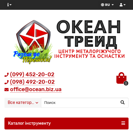
RU
(099) 452-20-02
(098) 492-20-02
0
office@ocean.biz.ua
Все категории
Каталог інструменту