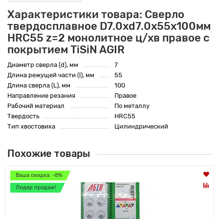
Характеристики товара: Сверло
твердосплавное D7.0xd7.0х55х100мм
HRC55 z=2 монолитное ц/хв правое с
покрытием TiSiN AGIR
Диаметр сверла (d), мм
7
Длина режущей части (l), мм
55
Длина сверла (L), мм
100
Направление резания
Правое
Рабочий материал
По металлу
Твердость
HRC55
Тип хвостовика
Цилиндрический
Похожие товары
Ваша скидка: -8%
Лидер продаж!