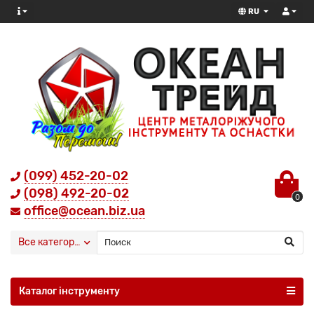
RU
(099) 452-20-02
(098) 492-20-02
0
office@ocean.biz.ua
Все категории
Каталог інструменту