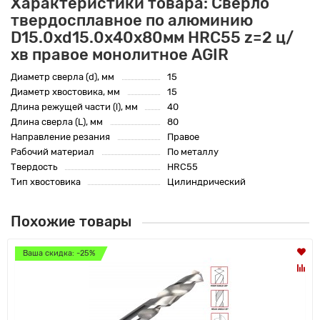
Характеристики товара: Сверло
твердосплавное по алюминию
D15.0xd15.0х40х80мм HRC55 z=2 ц/
хв правое монолитное AGIR
Диаметр сверла (d), мм
15
Диаметр хвостовика, мм
15
Длина режущей части (l), мм
40
Длина сверла (L), мм
80
Направление резания
Правое
Рабочий материал
По металлу
Твердость
HRC55
Тип хвостовика
Цилиндрический
Похожие товары
Ваша скидка: -25%