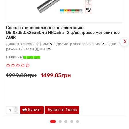
Сверло твердосплавное по алюминию
D5.0xd5.0х25х50мм HRC55 z=2 ц/хв правое монолитное
AGIR
Диаметр сверла (d), мм:
5
Диаметр хвостовика, мм:
5
Длина
режущей части (l), мм:
25
1999.80грн
1499.85грн
Купить
Купить в 1 клик