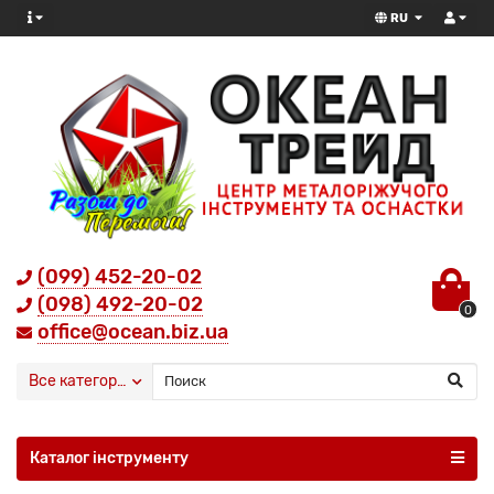
RU
(099) 452-20-02
(098) 492-20-02
0
office@ocean.biz.ua
Все категории
Каталог інструменту