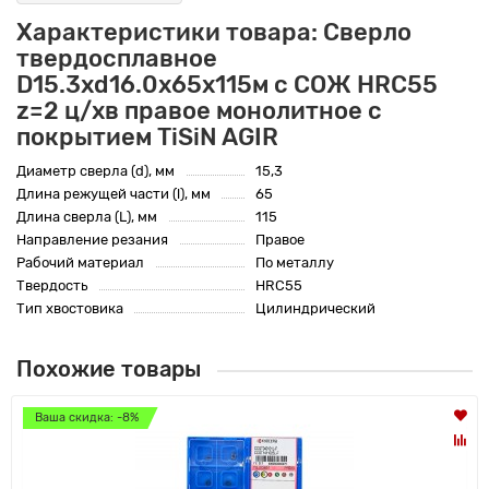
Характеристики товара: Сверло
твердосплавное
D15.3xd16.0х65х115м с СОЖ HRC55
z=2 ц/хв правое монолитное с
покрытием TiSiN AGIR
Диаметр сверла (d), мм
15,3
Длина режущей части (l), мм
65
Длина сверла (L), мм
115
Направление резания
Правое
Рабочий материал
По металлу
Твердость
HRC55
Тип хвостовика
Цилиндрический
Похожие товары
Ваша скидка: -8%