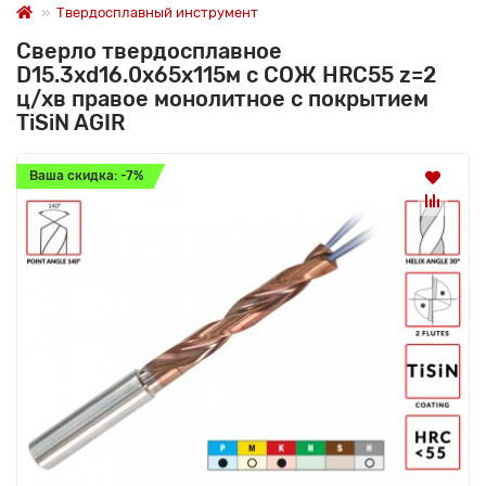
Твердосплавный инструмент
Сверло твердосплавное
D15.3xd16.0х65х115м с СОЖ HRC55 z=2
ц/хв правое монолитное с покрытием
TiSiN AGIR
Ваша скидка: -7%