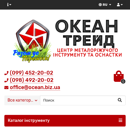
RU
(099) 452-20-02
(098) 492-20-02
0
office@ocean.biz.ua
Все категории
Каталог інструменту