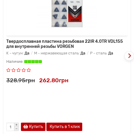
Твердосплавная пластина резьбовая 22IR 4.0TR VDL155
для внутренней резьбы VORGEN
K - чугун:
Да
M - нержавеющая сталь:
Да
P - сталь:
Да
328.95грн
262.80грн
Купить
Купить в 1 клик