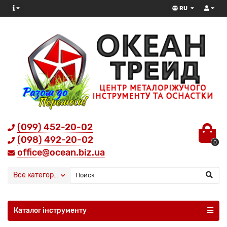
RU
(099) 452-20-02
(098) 492-20-02
0
office@ocean.biz.ua
Все категории
Каталог інструменту