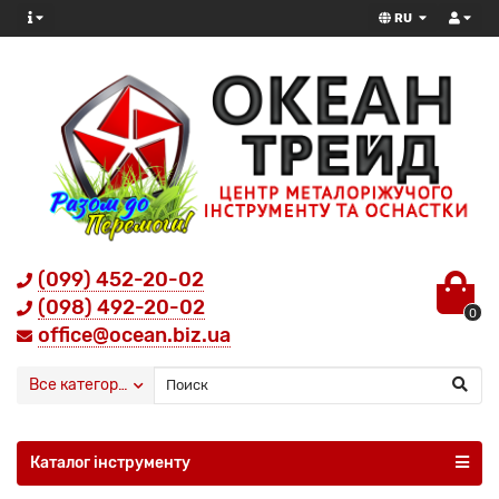
RU
(099) 452-20-02
(098) 492-20-02
0
office@ocean.biz.ua
Все категории
Каталог інструменту