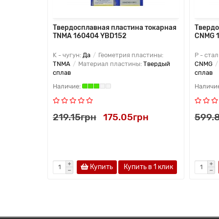
Твердосплавная пластина токарная
Твердо
TNMA 160404 YBD152
CNMG 
K - чугун:
Да
Геометрия пластины:
P - стал
TNMA
Материал пластины:
Твердый
CNMG
сплав
сплав
219.15грн
175.05грн
599.
Купить
Купить в 1 клик