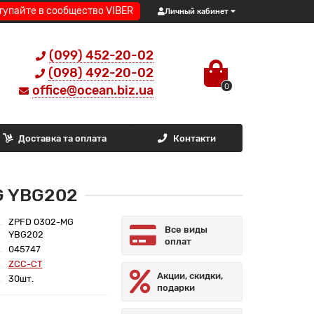
тупайте в сообщество VIBER
Личный кабинет
(099) 452-20-02
(098) 492-20-02
0
office@ocean.biz.ua
Доставка та оплата
Контакти
G YBG202
ZPFD 0302-MG
Все виды
YBG202
оплат
045747
ZCC-CT
Акции, скидки,
30шт.
подарки