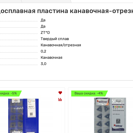
досплавная пластина канавочная-отре
Да
Да
ZT*D
Твердый сплав
Канавочная/отрезная
0,2
Канавочная
3,0
кидка: -5%
Ваша скидка: -4%