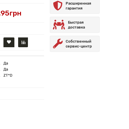
Расширенная
гарантия
.95грн
Быстрая
доставка
Собственный
сервис-центр
Да
Да
ZT*D