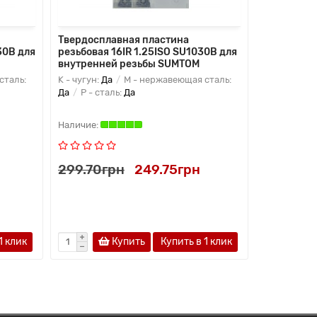
Твердосплавная пластина
Твердоспл
30B для
резьбовая 16IR 1.25ISO SU1030B для
канавочна
внутренней резьбы SUMTOM
MGMN 200
сталь:
K - чугун:
Да
M - нержавеющая сталь:
N - цветные
Да
P - сталь:
Да
пластины:
Твердый сп
299.70грн
249.75грн
199.80г
1 клик
Купить
Купить в 1 клик