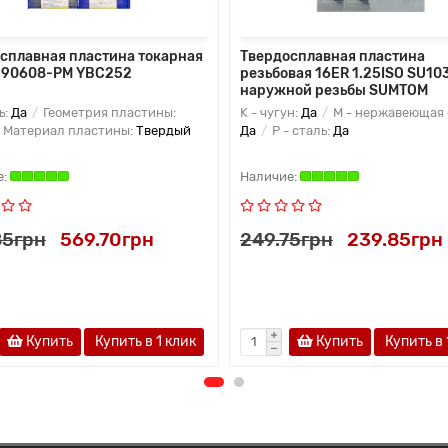
сплавная пластина токарная
Твердосплавная пластина
190608-PM YBC252
резьбовая 16ER 1.25ISO SU10
наружной резьбы SUMTOM
ь:
Да
Геометрия пластины:
K - чугун:
Да
M - нержавеющая 
Материал пластины:
Твердый
Да
P - сталь:
Да
85грн
569.70грн
249.75грн
239.85грн
Купить
Купить в 1 клик
Купить
Купить в 