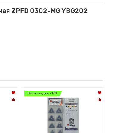
зная ZPFD 0302-MG YBG202
Ваша скидка: -17%
Ваша скидк
Лидер прод