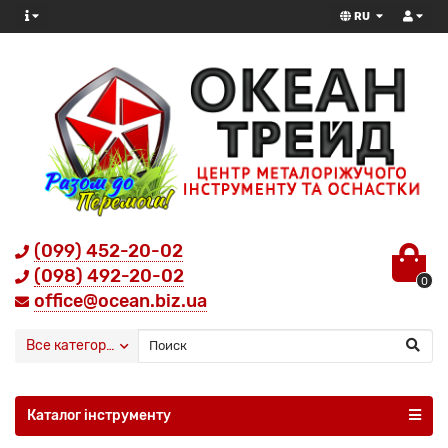
RU
(099) 452-20-02
(098) 492-20-02
0
office@ocean.biz.ua
Все категории
Каталог інструменту