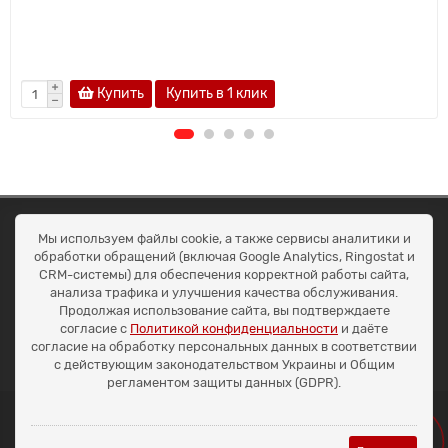
Купить
Купить в 1 клик
ОКЕАН ТРЕЙД
Мы используем файлы cookie, а также сервисы аналитики и
Договір публичної оферти
обработки обращений (включая Google Analytics, Ringostat и
Доставка та оплата
CRM-системы) для обеспечения корректной работы сайта,
Наші контакти
анализа трафика и улучшения качества обслуживания.
Умови повернення
Продолжая использование сайта, вы подтверждаете
+38 (099) 452-20-02
согласие с
Политикой конфиденциальности
и даёте
+38 (098) 492-20-02
согласие на обработку персональных данных в соответствии
office@ocean.biz.ua
с действующим законодательством Украины и Общим
регламентом защиты данных (GDPR).