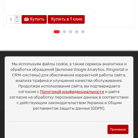
Купить
Купить в 1 клик
ОКЕАН ТРЕЙД
Мы используем файлы cookie, а также сервисы аналитики и
Договір публичної оферти
обработки обращений (включая Google Analytics, Ringostat и
Доставка та оплата
CRM-системы) для обеспечения корректной работы сайта,
Наші контакти
анализа трафика и улучшения качества обслуживания.
Умови повернення
Продолжая использование сайта, вы подтверждаете
+38 (099) 452-20-02
согласие с
Политикой конфиденциальности
и даёте
+38 (098) 492-20-02
согласие на обработку персональных данных в соответствии
office@ocean.biz.ua
с действующим законодательством Украины и Общим
регламентом защиты данных (GDPR).
Принимаю