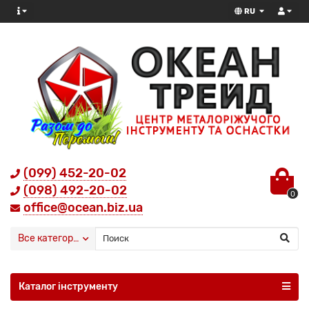
RU
(099) 452-20-02
(098) 492-20-02
0
office@ocean.biz.ua
Все категории
Каталог інструменту