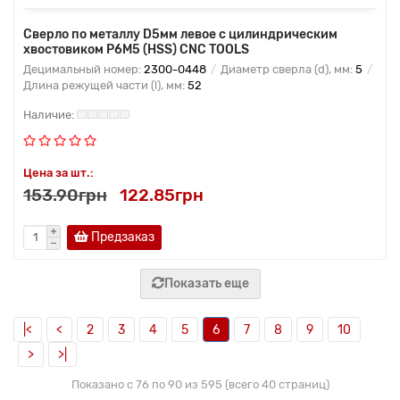
Сверло по металлу D5мм левое с цилиндрическим
хвостовиком Р6М5 (HSS) CNC TOOLS
Децимальный номер:
2300-0448
Диаметр сверла (d), мм:
5
Длина режущей части (l), мм:
52
Цена за шт.:
153.90грн
122.85грн
Предзаказ
Показать еще
|<
<
2
3
4
5
6
7
8
9
10
>
>|
Показано с 76 по 90 из 595 (всего 40 страниц)