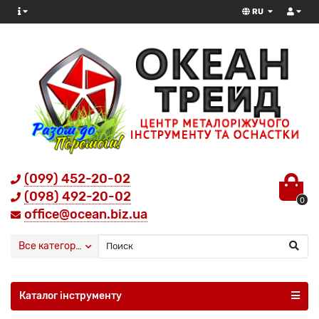
RU
(099) 452-20-02
(098) 492-20-02
0
office@ocean.biz.ua
Все категории
Каталог інструменту