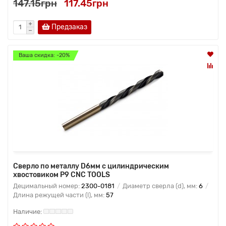
147.15грн
117.45грн
Предзаказ
Ваша скидка: -20%
Сверло по металлу D6мм с цилиндрическим
хвостовиком Р9 CNC TOOLS
Децимальный номер:
2300-0181
Диаметр сверла (d), мм:
6
Длина режущей части (l), мм:
57