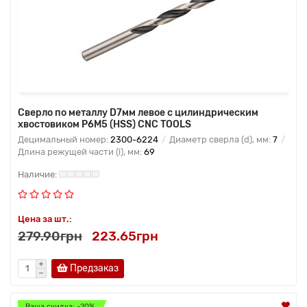
Сверло по металлу D7мм левое с цилиндрическим
хвостовиком Р6М5 (HSS) CNC TOOLS
Децимальный номер:
2300-6224
Диаметр сверла (d), мм:
7
Длина режущей части (l), мм:
69
Цена за шт.:
279.90грн
223.65грн
Предзаказ
Ваша скидка: -20%