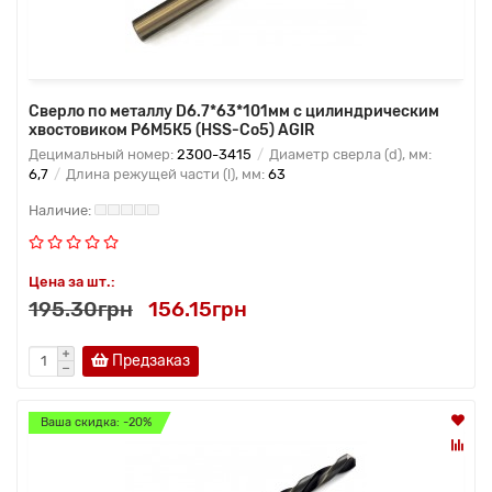
Сверло по металлу D6.7*63*101мм с цилиндрическим
хвостовиком Р6М5К5 (HSS-Co5) AGIR
Децимальный номер:
2300-3415
Диаметр сверла (d), мм:
6,7
Длина режущей части (l), мм:
63
Цена за шт.:
195.30грн
156.15грн
Предзаказ
Ваша скидка: -20%