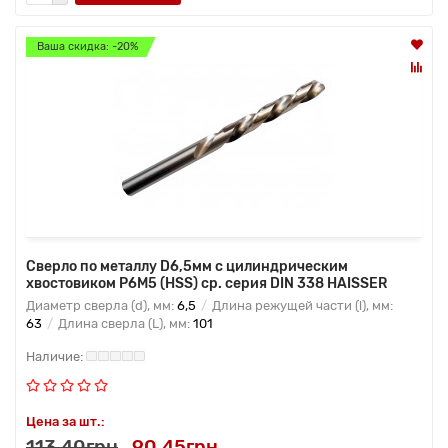
Ваша скидка: -20%
Сверло по металлу D6,5мм с цилиндрическим
хвостовиком Р6М5 (HSS) ср. серия DIN 338 HAISSER
Диаметр сверла (d), мм:
6,5
Длина режущей части (l), мм:
63
Длина сверла (L), мм:
101
Цена за шт.:
113.40грн
90.45грн