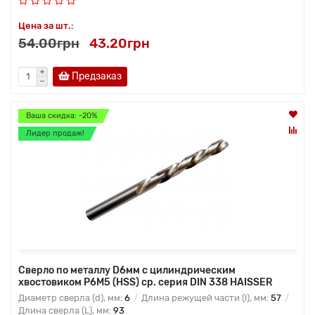
Цена за шт.:
54.00грн
43.20грн
Предзаказ
Ваша скидка: -20%
Лидер продаж!
Сверло по металлу D6мм с цилиндрическим
хвостовиком Р6М5 (HSS) ср. серия DIN 338 HAISSER
Диаметр сверла (d), мм:
6
Длина режущей части (l), мм:
57
Длина сверла (L), мм:
93