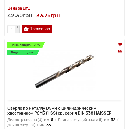
Цена за шт.:
42.30грн
33.75грн
Предзаказ
Ваша скидка: -20%
Лидер продаж!
Сверло по металлу D5мм с цилиндрическим
хвостовиком Р6М5 (HSS) ср. серия DIN 338 HAISSER
Диаметр сверла (d), мм:
5
Длина режущей части (l), мм:
52
Длина сверла (L), мм:
86