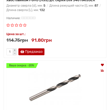
хвостовиком Р6М5 (HSS) дл. серия DIN 340 HAISSER
Диаметр сверла (d), мм:
5
Длина режущей части (l), мм:
87
Длина сверла (L), мм:
132
Цена за шт.:
114.75грн
91.80грн
Предзаказ
Ваша скидка: -20%