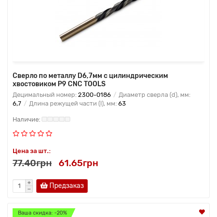
Сверло по металлу D6,7мм с цилиндрическим
хвостовиком Р9 CNC TOOLS
Децимальный номер:
2300-0186
Диаметр сверла (d), мм:
6,7
Длина режущей части (l), мм:
63
Цена за шт.:
77.40грн
61.65грн
Предзаказ
Ваша скидка: -20%