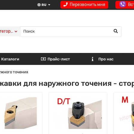
Перезвонить мне
Вс
RU
тегории
Каталоги
Прайс-лист
Про нас
ужного точения
авки для наружного точения - стор