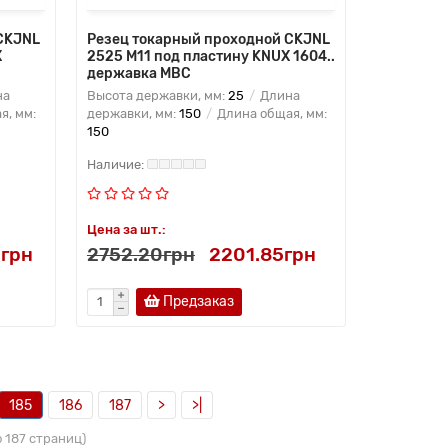
CKJNL
Резец токарный проходной CKJNL
X
2525 M11 под пластину KNUX 1604..
державка MBC
на
Высота державки, мм:
25
Длина
я, мм:
державки, мм:
150
Длина общая, мм:
150
Цена за шт.:
грн
2752.20грн
2201.85грн
Предзаказ
185
186
187
>
>|
о 187 страниц)