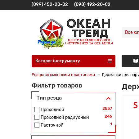
(099) 452-20-02
(098) 492-20-02
Все ка
Каталог інструменту
Резцы со сменными пластинами
Державки для нар
Держ
Фильтр товаров
Тип резца
2557
Проходной
246
Проходной радиусный
1
Расточной