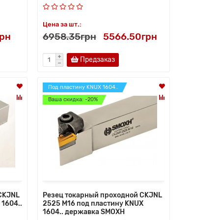
Цена за шт.:
грн
6958.35грн
5566.50грн
Предзаказ
Под пластину KNUX 1604..
Ваша скидка: -20%
CKJNL
Резец токарный проходной CKJNL
1604..
2525 M16 под пластину KNUX
1604.. державка SMOXH