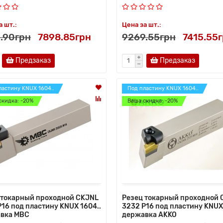
а шт.:
Цена за шт.:
.90грн
7898.85грн
9269.55грн
7415.55
Предзаказ
Предзаказ
ластину KNUX 1604..
Под пластину KNUX 1604..
скидка: -20%
Ваша скидка: -20%
 токарный проходной CKJNL
Резец токарный проходной 
P16 под пластину KNUX 1604..
3232 P16 под пластину KNUX 
вка MBC
державка AKKO