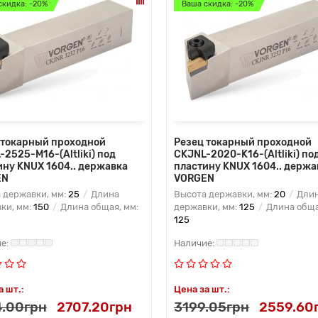
скидка: -20%
Ваша скидка: -20%
 токарный проходной
Резец токарный проходной
2525-M16-(Altliki) под
CKJNL-2020-K16-(Altliki) по
ину KNUX 1604.. державка
пластину KNUX 1604.. держа
EN
VORGEN
 державки, мм:
25
Длина
Высота державки, мм:
20
Дли
ки, мм:
150
Длина общая, мм:
державки, мм:
125
Длина обща
125
а шт.:
Цена за шт.:
.00грн
2707.20грн
3199.05грн
2559.60