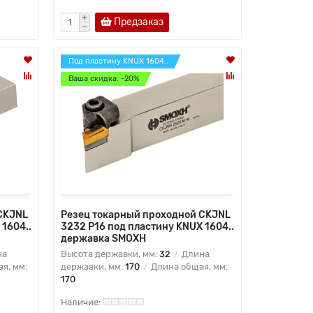
Предзаказ
Под пластину KNUX 1604..
Ваша скидка: -20%
CKJNL
Резец токарный проходной CKJNL
1604..
3232 P16 под пластину KNUX 1604..
державка SMOXH
на
Высота державки, мм:
32
Длина
я, мм:
державки, мм:
170
Длина общая, мм:
170