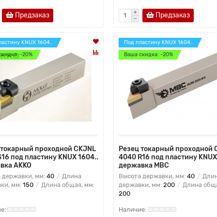
Предзаказ
Предзаказ
ластину KNUX 1604..
Под пластину KNUX 1604..
скидка: -20%
Ваша скидка: -20%
 токарный проходной CKJNL
Резец токарный проходной 
S16 под пластину KNUX 1604..
4040 R16 под пластину KNUX 
вка AKKO
державка MBC
 державки, мм:
40
Длина
Высота державки, мм:
40
Дли
ки, мм:
150
Длина общая, мм:
державки, мм:
200
Длина обща
200