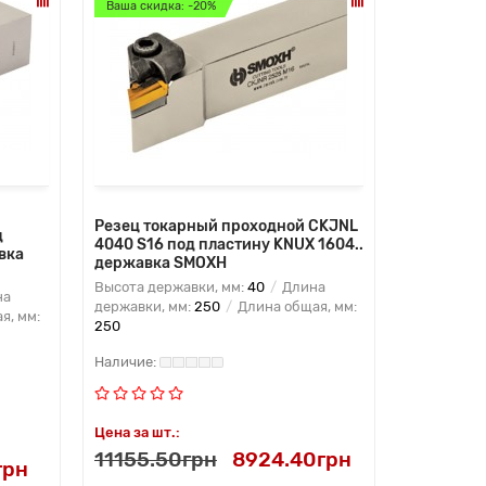
Ваша скидка: -20%
Резец токарный проходной CKJNL
д
4040 S16 под пластину KNUX 1604..
вка
державка SMOXH
Высота державки, мм:
40
Длина
на
державки, мм:
250
Длина общая, мм:
я, мм:
250
Цена за шт.:
11155.50грн
8924.40грн
грн