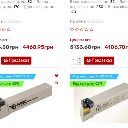
 державки, мм:
32
Длина
Высота державки, мм:
32
Дли
ки, мм:
170
Длина общая, мм:
державки, мм:
250
Длина обща
170
а шт.:
Цена за шт.:
.30грн
4468.95грн
5133.60грн
4106.70
Предзаказ
Предзаказ
ластину KNUX 1604..
Под пластину KNUX 1604..
скидка: -20%
Ваша скидка: -20%