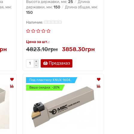
на
Высота державки, мм:
25
Длина
я, мм:
державки, мм:
150
Длина общая, мм:
150
Цена за шт.:
грн
4823.10грн
3858.30грн
Предзаказ
Под пластину KNUX 1604..
Ваша скидка: -20%