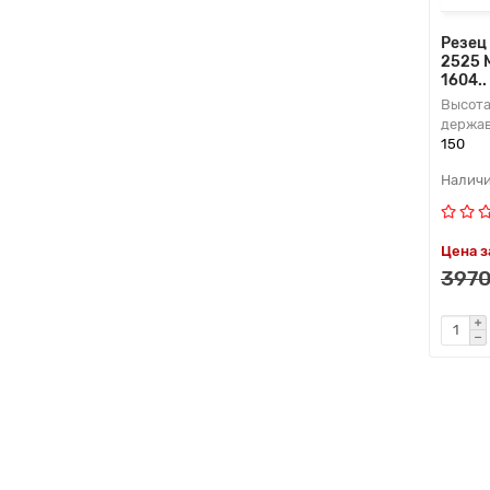
Резец
2525 
1604.
Высота
держав
150
Цена з
3970