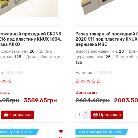
 токарный проходной CKJNR
Резец токарный проходной
K16 под пластину KNUX 1604..
2020 K11 под пластину KNUX 
вка AKKO
державка MBC
 державки, мм:
20
Длина
Высота державки, мм:
20
Дли
ки, мм:
125
Длина общая, мм:
державки, мм:
125
Длина обща
125
а шт.:
Цена за шт.:
.95грн
3589.65грн
2604.60грн
2083.50
Предзаказ
Предзаказ
ластину KNUX 1604..
Под пластину KNUX 1604..