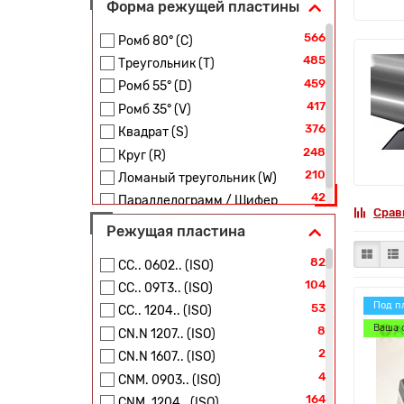
Форма режущей пластины
566
Ромб 80° (C)
485
Треугольник (T)
459
Ромб 55° (D)
417
Ромб 35° (V)
376
Квадрат (S)
248
Круг (R)
210
Ломаный треугольник (W)
42
Параллелограмм / Шифер
Срав
Режущая пластина
82
CC.. 0602.. (ISO)
104
CC.. 09T3.. (ISO)
Под п
53
CC.. 1204.. (ISO)
Ваша 
8
CN.N 1207.. (ISO)
2
CN.N 1607.. (ISO)
4
CNM. 0903.. (ISO)
164
CNM. 1204.. (ISO)