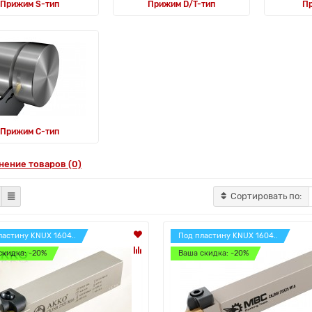
Прижим S-тип
Прижим D/T-тип
П
Прижим C-тип
нение товаров (0)
Сортировать по:
ластину KNUX 1604..
Под пластину KNUX 1604..
скидка: -20%
Ваша скидка: -20%