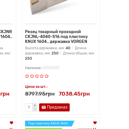
 CKJNR
Резец токарный проходной
1604..
CKJNL-4040-S16 под пластину
KNUX 1604.. державка VORGEN
на
Высота державки, мм:
40
Длина
я, мм:
державки, мм:
250
Длина общая, мм:
250
Цена за шт.:
грн
8797.95грн
7038.45грн
Предзаказ
Под пластину KNUX 1604..