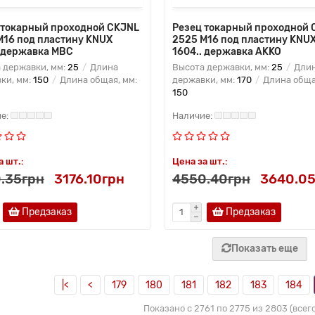
 токарный проходной CKJNL
Резец токарный проходной 
M16 под пластину KNUX
2525 M16 под пластину KNU
. державка MBC
1604.. державка AKKO
 державки, мм:
25
Длина
Высота державки, мм:
25
Дли
ки, мм:
150
Длина общая, мм:
державки, мм:
170
Длина обща
150
а шт.:
Цена за шт.:
.35грн
3176.10грн
4550.40грн
3640.05
Предзаказ
Предзаказ
Показать еще
|<
<
179
180
181
182
183
184
Показано с 2761 по 2775 из 2803 (всег