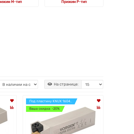
рижим M-тип
Прижим P-тип
На странице:
Под пластину KNUX 1604..
Ваша скидка: -20%