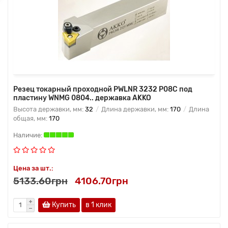
Резец токарный проходной PWLNR 3232 P08C под
пластину WNMG 0804.. державка AKKO
Высота державки, мм:
32
Длина державки, мм:
170
Длина
общая, мм:
170
Цена за шт.:
5133.60грн
4106.70грн
Купить
в 1 клик