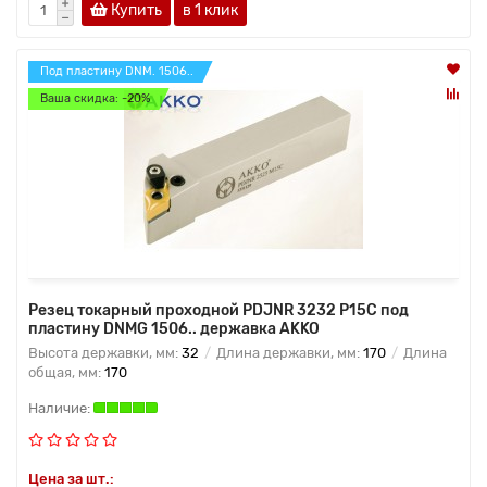
Купить
в 1 клик
Под пластину DNM. 1506..
Ваша скидка: -20%
Резец токарный проходной PDJNR 3232 P15C под
пластину DNMG 1506.. державка AKKO
Высота державки, мм:
32
Длина державки, мм:
170
Длина
общая, мм:
170
Цена за шт.: