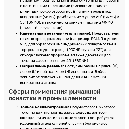
прижимом предназначены исключительно для работы
с негативными пластинами (имеющими прямое
цилиндрическое отверстие). В наличии резцы под
квадратные (SNMG), ромбические с углом 80° (CNMG) и
55° (DNMG), а также многогранные пластины WNMG
(ломаный треугольник).
Кинематика врезания (угол в плане):
Представлены
прямые проходные модели (например, PCLNR с углом
95°) для обработки цилиндрических поверхностей и
торцов, контурные резцы (PDJNR с углом 93°) для
обхода сложных профилей, а также державки для
точения фасок под углом 45° (PSDNN).
Направление резания:
Доступны резцы в правом (R),
левом (L) и нейтральном (N) исполнении. Выбор
зависит от положения шпинделя и кинематики
конкретного станка.
Сферы применения рычажной
оснастки в промышленности
Точное машиностроение:
Получистовое и чистовое
точение длинномерных валов, ходовых винтов и
шпинделей из легированных сталей, где требуется
идеальный отвод сливной стружки без риска ее
наматывания на державку.