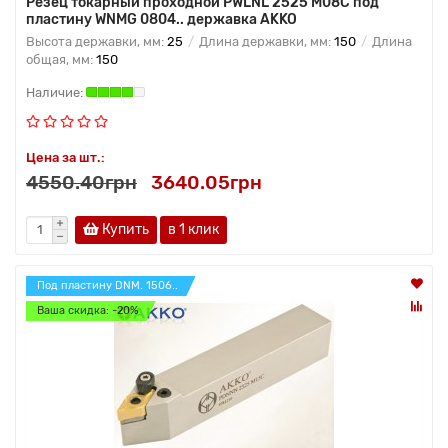
Резец токарный проходной PWLNL 2525 M08C под
пластину WNMG 0804.. державка AKKO
Высота державки, мм:
25
Длина державки, мм:
150
Длина
общая, мм:
150
Цена за шт.:
4550.40грн
3640.05грн
Купить
в 1 клик
Под пластину DNM. 1506..
Ваша скидка: -20%