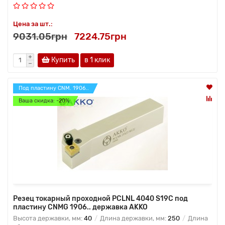
Цена за шт.:
9031.05грн
7224.75грн
Купить
в 1 клик
Под пластину CNM. 1906..
Ваша скидка: -20%
Резец токарный проходной PCLNL 4040 S19C под
пластину CNMG 1906.. державка AKKO
Высота державки, мм:
40
Длина державки, мм:
250
Длина