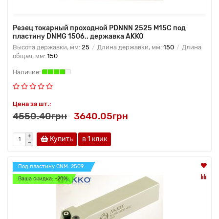
Резец токарный проходной PDNNN 2525 M15C под
пластину DNMG 1506.. державка AKKO
Высота державки, мм:
25
Длина державки, мм:
150
Длина
общая, мм:
150
Цена за шт.:
4550.40грн
3640.05грн
Купить
в 1 клик
Под пластину CNM. 2509..
Ваша скидка: -20%