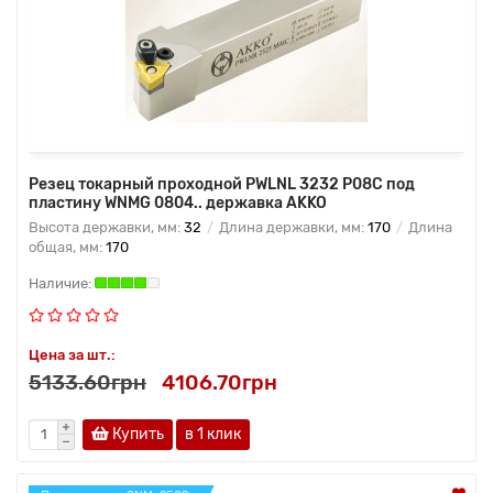
Резец токарный проходной PWLNL 3232 P08C под
пластину WNMG 0804.. державка AKKO
Высота державки, мм:
32
Длина державки, мм:
170
Длина
общая, мм:
170
Цена за шт.:
5133.60грн
4106.70грн
Купить
в 1 клик