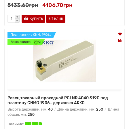
5133.60грн
4106.70грн
Купить
в 1 клик
Под пластину CNM. 1906..
Ваша скидка: -20%
Резец токарный проходной PCLNR 4040 S19C под
пластину CNMG 1906.. державка AKKO
Высота державки, мм:
40
Длина державки, мм:
250
Длина
общая, мм:
250