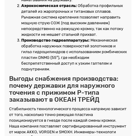
Аэрокосмическая отрасль:
Обработка профильных
деталей из жаропрочных и титановых сплавов.
Рычажная система крепления позволяет направить
мощную струю СОЖ (под высоким давлением)
непосредственно на режущую кромку, так как потоку
жидкости не мешает стальной прихват.
Производство гидроаппаратуры:
Механическая
обработка наружных поверхностей золотников и
гильз гидроцилиндров с использованием ромбических
пластин DNMG (55°), где необходим
беспрепятственный доступ к узким галтелям и
поднутрениям.
Выгоды снабжения производства:
почему державки для наружного
точения с прижимом P-типа
заказывают в ОКЕАН ТРЕЙД
Стабильность технологического процесса напрямую зависит
от того, насколько точно режущая пластина
позиционируется в гнезде после каждой смены кромки.
Наша компания поставляет сертифицированный инструмент
от марок AKKO, VORGEN и SMOXH. Инженеры-технологи