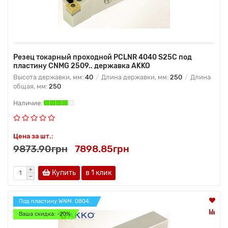
Резец токарный проходной PCLNR 4040 S25C под
пластину CNMG 2509.. державка AKKO
Высота державки, мм:
40
Длина державки, мм:
250
Длина
общая, мм:
250
Цена за шт.:
9873.90грн
7898.85грн
Купить
в 1 клик
Под пластину WNM. 0804..
Ваша скидка: -20%