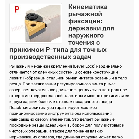
Кинематика
рычажной
фиксации:
державки для
наружного
точения с
прижимом P-типа для точных
производственных задач
Рычажный механизм крепления (Lever Lock) кардинально
отличается от клеммных систем. В основе конструкции
лежит Г-образный стальной рычаг, интегрированный в тело
резца. При затягивании регулировочного винта рычаг
совершает качательное движение, цепляясь за центральное
отверстие твердосплавной пластины и мощно притягивая ее
к двум задним базовым стенкам посадочного гнезда.
Подобная архитектура гарантирует жесткое
позиционирование инструмента без использования
нависающих сверху элементов. Это делает рычажные
проходные резцы идеальным выбором для получистовых и
чистовых операций, а также для точения вязких
нержавеющих сплавов, где длинная стружка может легко