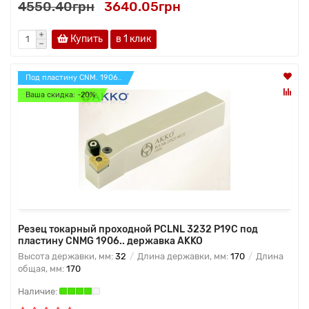
4550.40грн
3640.05грн
Купить
в 1 клик
Под пластину CNM. 1906..
Ваша скидка: -20%
Резец токарный проходной PCLNL 3232 P19C под
пластину CNMG 1906.. державка AKKO
Высота державки, мм:
32
Длина державки, мм:
170
Длина
общая, мм:
170