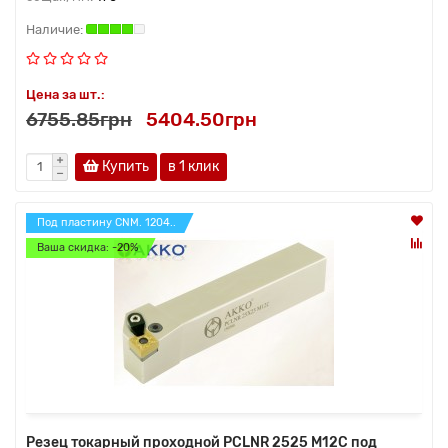
Цена за шт.:
6755.85грн
5404.50грн
Купить
в 1 клик
Под пластину CNM. 1204..
Ваша скидка: -20%
Резец токарный проходной PCLNR 2525 M12C под