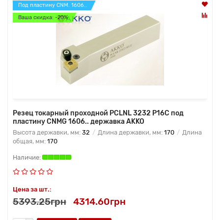
Под пластину CNM. 1606..
Ваша скидка: -20%
Резец токарный проходной PCLNL 3232 P16C под
пластину CNMG 1606.. державка AKKO
Высота державки, мм:
32
Длина державки, мм:
170
Длина
общая, мм:
170
Цена за шт.:
5393.25грн
4314.60грн