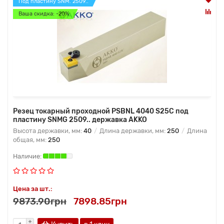
Под пластину SNM. 2509..
Ваша скидка: -20%
Резец токарный проходной PSBNL 4040 S25C под
пластину SNMG 2509.. державка AKKO
Высота державки, мм:
40
Длина державки, мм:
250
Длина
общая, мм:
250
Цена за шт.:
9873.90грн
7898.85грн