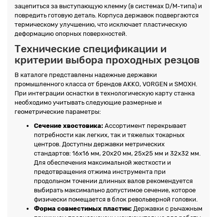
зацепиться за выступающую клемму (в системах D/M-типа) и
повредить готовую деталь. Корпуса державок подвергаются
термическому улучшению, что исключает пластическую
деформацию опорных поверхностей.
Технические спецификации и
критерии выбора проходных резцов
В каталоге представлены надежные державки
промышленного класса от брендов AKKO, VORGEN и SMOXH.
При интеграции оснастки в технологическую карту станка
необходимо учитывать следующие размерные и
геометрические параметры:
Сечение хвостовика:
Ассортимент перекрывает
потребности как легких, так и тяжелых токарных
центров. Доступны державки метрических
стандартов: 16х16 мм, 20х20 мм, 25х25 мм и 32х32 мм.
Для обеспечения максимальной жесткости и
предотвращения отжима инструмента при
продольном точении длинных валов рекомендуется
выбирать максимально допустимое сечение, которое
физически помещается в блок револьверной головки.
Форма совместимых пластин:
Державки с рычажным