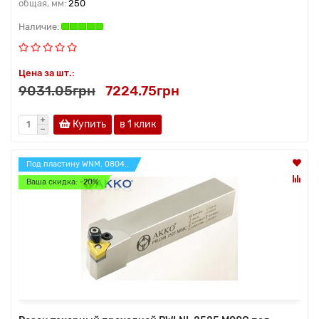
общая, мм:
250
Цена за шт.:
9031.05грн
7224.75грн
Купить
в 1 клик
Под пластину WNM. 0804..
Ваша скидка: -20%