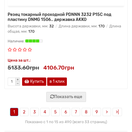
Резец токарный проходной PDNNN 3232 P15C под
пластину DNMG 1506.. державка AKKO
Высота державки, мм:
32
Длина державки, мм:
170
Длина
общая, мм:
170
Цена за шт.:
5133.60грн
4106.70грн
Купить
в 1 клик
Показать еще
1
2
3
4
5
6
7
8
9
>
>|
Показано с 1 по 15 из 490 (всего 33 страниц)