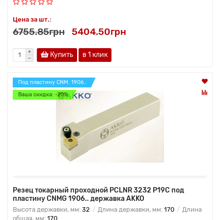
Цена за шт.:
6755.85грн
5404.50грн
Купить
в 1 клик
Под пластину CNM. 1906..
Ваша скидка: -20%
Резец токарный проходной PCLNR 3232 P19C под
пластину CNMG 1906.. державка AKKO
Высота державки, мм:
32
Длина державки, мм:
170
Длина
общая, мм:
170