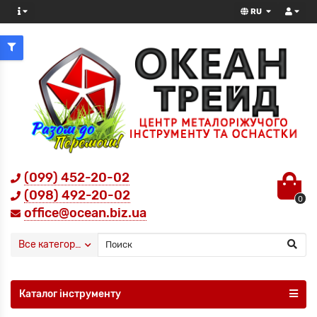
RU
(099) 452-20-02
(098) 492-20-02
0
office@ocean.biz.ua
Все категории
Каталог інструменту