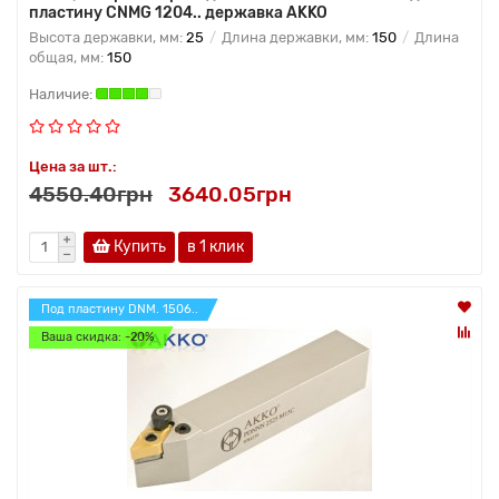
пластину CNMG 1204.. державка AKKO
Высота державки, мм:
25
Длина державки, мм:
150
Длина
общая, мм:
150
Цена за шт.:
4550.40грн
3640.05грн
Купить
в 1 клик
Под пластину DNM. 1506..
Ваша скидка: -20%