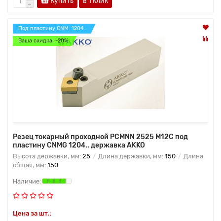
Купить
в 1 клик
Под пластину CNM. 1204..
Ваша скидка: -20%
Резец токарный проходной PCMNN 2525 M12C под
пластину CNMG 1204.. державка AKKO
Высота державки, мм:
25
Длина державки, мм:
150
Длина
общая, мм:
150
Цена за шт.: