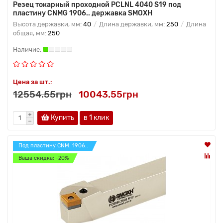
Резец токарный проходной PCLNL 4040 S19 под
пластину CNMG 1906.. державка SMOXH
Высота державки, мм:
40
Длина державки, мм:
250
Длина
общая, мм:
250
Цена за шт.:
12554.55грн
10043.55грн
Купить
в 1 клик
Под пластину CNM. 1906..
Ваша скидка: -20%