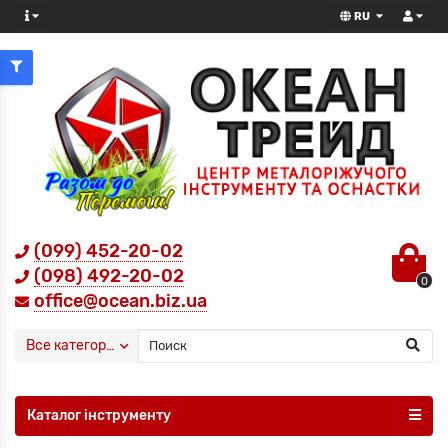
RU
(099) 452-20-02
(098) 492-20-02
0
office@ocean.biz.ua
Все категории
Каталог інструменту