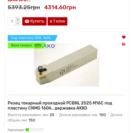
5393.25грн
4314.60грн
Купить
в 1 клик
Под пластину CNM. 1606..
Ваша скидка: -20%
Резец токарный проходной PCBNL 2525 M16C под
пластину CNMG 1606.. державка AKKO
Высота державки, мм:
25
Длина державки, мм:
150
Длина
общая, мм:
150