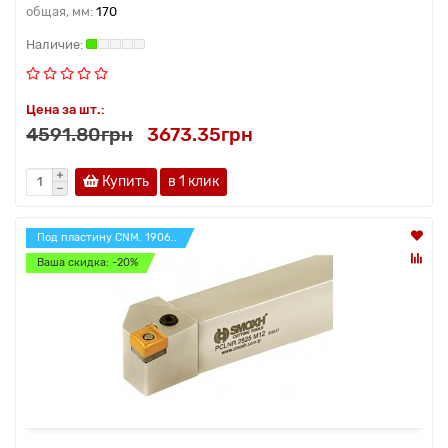
общая, мм:
170
Цена за шт.:
4591.80грн
3673.35грн
Купить
в 1 клик
Под пластину CNM. 1906..
Ваша скидка: -20%