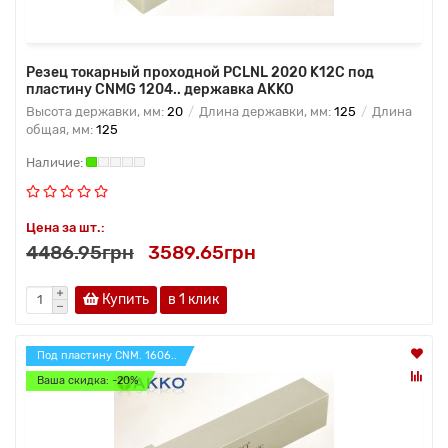
Резец токарный проходной PCLNL 2020 K12C под
пластину CNMG 1204.. державка AKKO
Высота державки, мм:
20
Длина державки, мм:
125
Длина
общая, мм:
125
Цена за шт.:
4486.95грн
3589.65грн
Купить
в 1 клик
Под пластину CNM. 1606..
Ваша скидка: -20%