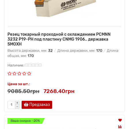
Резец токарный проходной с охлаждением PCMNN
3232 P19-PH под пластину CNMG 1906.. державка
SMOXH
Высота державки, мм:
32
Длина державки, мм:
170
Длина
общая, мм:
170
Цена за шт.:
9085.50грн
7268.40грн
Предзаказ
Ваша скидка: -20%