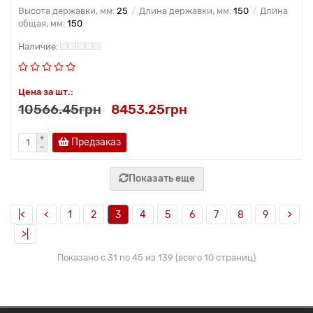
Высота державки, мм:
25
Длина державки, мм:
150
Длина
общая, мм:
150
Цена за шт.:
10566.45грн
8453.25грн
Предзаказ
Показать еще
|<
<
1
2
3
4
5
6
7
8
9
>
>|
Показано с 31 по 45 из 139 (всего 10 страниц)