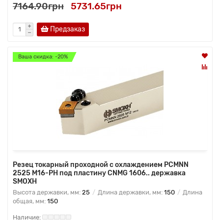
7164.90грн
5731.65грн
Предзаказ
Ваша скидка: -20%
Резец токарный проходной с охлаждением PCMNN
2525 M16-PH под пластину CNMG 1606.. державка
SMOXH
Высота державки, мм:
25
Длина державки, мм:
150
Длина
общая, мм:
150