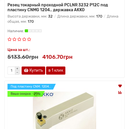
Резец токарный проходной PCLNR 3232 P12C под
пластину CNMG 1204.. державка AKKO
Высота державки, мм:
32
Длина державки, мм:
170
Длина
общая, мм:
170
Цена за шт.:
5133.60грн
4106.70грн
Купить
в 1 клик
Под пластину CNM. 1204..
Ваша скидка: -20%