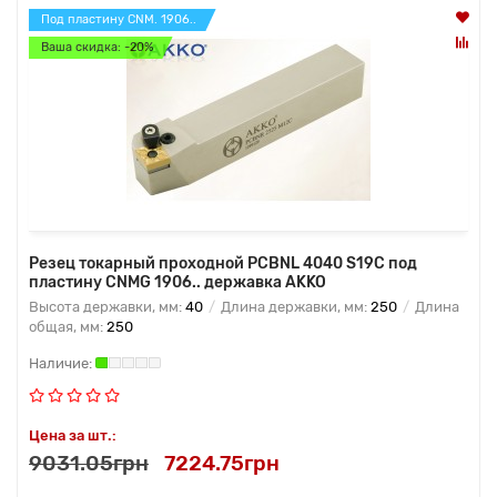
Под пластину CNM. 1906..
Ваша скидка: -20%
Резец токарный проходной PCBNL 4040 S19C под
пластину CNMG 1906.. державка AKKO
Высота державки, мм:
40
Длина державки, мм:
250
Длина
общая, мм:
250
Цена за шт.:
9031.05грн
7224.75грн