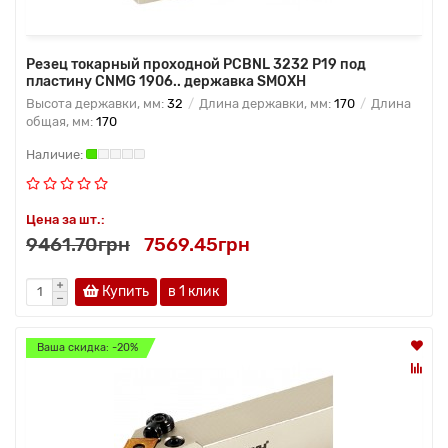
Резец токарный проходной PCBNL 3232 P19 под
пластину CNMG 1906.. державка SMOXH
Высота державки, мм:
32
Длина державки, мм:
170
Длина
общая, мм:
170
Цена за шт.:
9461.70грн
7569.45грн
Купить
в 1 клик
Ваша скидка: -20%