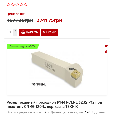
Цена за шт.:
4677.30грн
3741.75грн
Купить
в 1 клик
Ваша скидка: -20%
Резец токарный проходной P144 PCLNL 3232 P12 под
пластину CNMG 1204.. державка TEKNIK
Высота державки, мм:
32
Длина державки, мм:
170
Длина