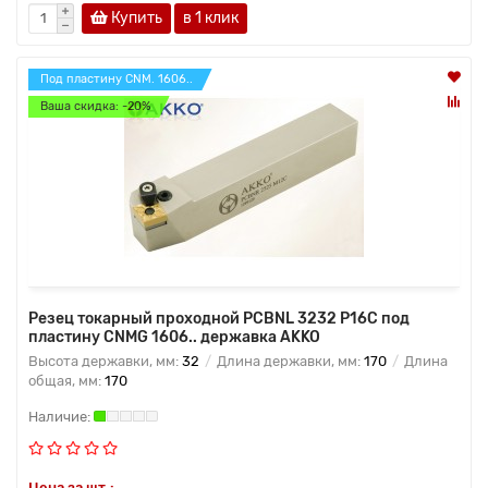
Купить
в 1 клик
Под пластину CNM. 1606..
Ваша скидка: -20%
Резец токарный проходной PCBNL 3232 P16C под
пластину CNMG 1606.. державка AKKO
Высота державки, мм:
32
Длина державки, мм:
170
Длина
общая, мм:
170
Цена за шт.: