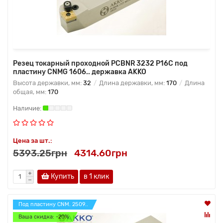
Резец токарный проходной PCBNR 3232 P16C под
пластину CNMG 1606.. державка AKKO
Высота державки, мм:
32
Длина державки, мм:
170
Длина
общая, мм:
170
Цена за шт.:
5393.25грн
4314.60грн
Купить
в 1 клик
Под пластину CNM. 2509..
Ваша скидка: -20%