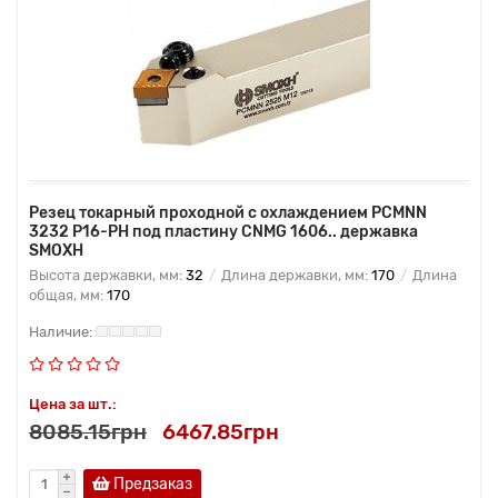
Резец токарный проходной с охлаждением PCMNN
3232 P16-PH под пластину CNMG 1606.. державка
SMOXH
Высота державки, мм:
32
Длина державки, мм:
170
Длина
общая, мм:
170
Цена за шт.:
8085.15грн
6467.85грн
Предзаказ