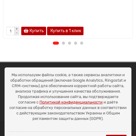
Купить
Купить в 1 клик
ОКЕАН ТРЕЙД
Мы используем файлы cookie, а также сервисы аналитики и
Договір публичної оферти
обработки обращений (включая Google Analytics, Ringostat и
Доставка та оплата
CRM-системы) для обеспечения корректной работы сайта,
Наші контакти
анализа трафика и улучшения качества обслуживания.
Умови повернення
Продолжая использование сайта, вы подтверждаете
+38 (099) 452-20-02
согласие с
Политикой конфиденциальности
и даёте
+38 (098) 492-20-02
согласие на обработку персональных данных в соответствии
office@ocean.biz.ua
с действующим законодательством Украины и Общим
регламентом защиты данных (GDPR).