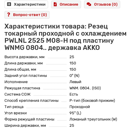
Характеристики
Описание
Отзывов (0)
Вопрос-ответ
(0)
Характеристики товара: Резец
токарный проходной с охлаждением
PWLNL 2525 M08-H под пластину
WNMG 0804.. державка AKKO
Высота державки, мм
25
Длина державки, мм
150
Длина общая, мм
150
Задний угол пластины
0° (N)
Исполнение
Левый
Режущая пластина
WNM. 0804.. (ISO)
Система СОЖ
Есть
Способ крепления пластины
P-тип (боковой прижим)
Тип резца
Проходной
Угол врезки
95° (L)
Форма режущей пластины
Ломаный треугольник (W)
Ширина державки, мм
25