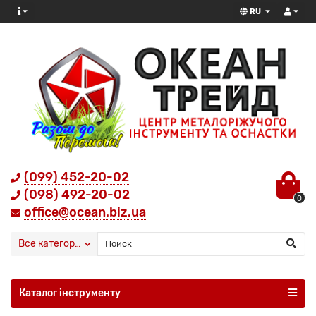
RU
(099) 452-20-02
(098) 492-20-02
0
office@ocean.biz.ua
Все категории
Каталог інструменту