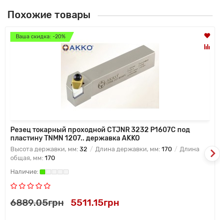
Похожие товары
Ваша скидка: -20%
Резец токарный проходной CTJNR 3232 P1607C под
пластину TNMN 1207.. державка AKKO
Высота державки, мм:
32
Длина державки, мм:
170
Длина
общая, мм:
170
6889.05грн
5511.15грн